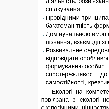
діяльність, розв’язан
спілкування.
Провідними принципами
багатоманітність форм 
Домінувальною емоціє
пізнання, взаємодії зі
Розвивальне середови
відповідати особливо
формуванню особистіс
спостережливості, доп
самостійності, креативн
Екологічна компетентн
пов’язана з екологіч
екологічними цінностям