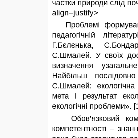
частки природи слід почи
align=justify>
Проблемі формування
педагогічній літерат
Г.Бєлєнька, С.Бонда
С.Шмалей. У своїх до
визначення узагальн
Найбільш послідовн
С.Шмалей: екологічна
мета і результат екол
екологічні проблеми». [
Обов’язковий компо
компетентності – знанн