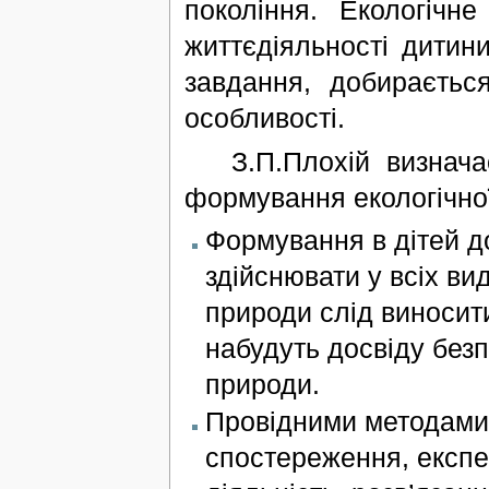
покоління. Екологічн
життєдіяльності дитин
завдання, добираєтьс
особливості.
З.П.Плохій визначає 
формування екологічної
Формування в дітей до
здійснювати у всіх вид
природи слід виносити
набудуть досвіду безп
природи.
Провідними методами 
спостереження, експ