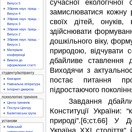
сучасної екологічної
Випуск 5
Збірник наук. праць. -
замислюватися кожну 
Випуск 4
Збірник наук. праць. -
своїх дітей, онуків
Випуск 3
здійснювати формування
Збірник наук. праць. -
Випуск 2
дошкільного віку, форму
Збірник наук. праць. -
Випуск 1
природою, відчувати 
Матеріали
конференції
дбайливе ставлення д
Вимоги до
оформлення статті
Виходячи з актуальнос
студенту/аспіранту
постає питання про
Книгарня
Навчальна література
підростаючого поколінн
Інтернет-джерела
психологічні тренінги
Завдання дбайливо
Центр тренінгів
Послуги Центру
Конституції України: 
Балінтовська група
природі”.[6;ст.66] У 
установи
Київський
Україна ХХІ століття”
університет імені