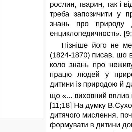
рослин, тварин, так і в
треба запозичити у п
знань про природу 
енциклопедичності». [9
Пізніше його не мен
(1824-1870) писав, що 
коло знань про неживу
працю людей у приро
дитини із природою й д
що «... виховний вплив 
[11;18] На думку В.Сух
дитячого мислення, почу
формувати в дитини дош