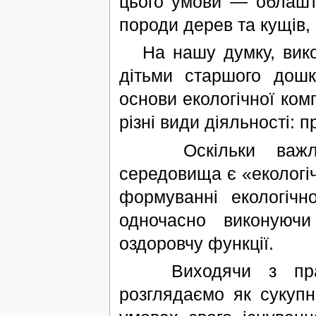
цього умови — облаштов
породи дерев та кущів, 
На нашу думку, викор
дітьми старшого дошк
основи екологічної ком
різні види діяльності: п
Оскільки важливим
середовища є «екологіч
формуванні екологічн
одночасно виконуючи
оздоровчу функції.
Виходячи з практи
розглядаємо як сукупн