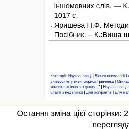
іншомовних слів. — К.
1017 с.
Яришева Н.Ф. Методик
Посібник. – К.:Вища ш
Категорії
:
Наукові праці
|
Вісник психології і
університету імені Бориса Грінченка
|
Міжнар
компетентнісного підходу..."
|
Наукові праці 
Статті з педагогіки
|
Для аспірантів
|
Для маг
Остання зміна цієї сторінки: 
перегляд