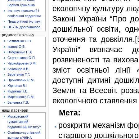
Бориса Грінченка
екологічну культуру люд
Інститут психології і
соціальної педагогіки
Законі України “Про до
Педагогічний інститут
дошкільної освіти, од
НПУ ім.Драгоманова
редколегія віснику
оточення та довкілля.[
Безпалько О.В.
Іванов О.В.
Україні” визначає д
Побірченко Н.А.
розвиненості та вихован
Сєргєєнкова О.П.
Чернобровкін В.М.
зміст освітньої ліні
Бакланов К.В.
Веретенко Т.Г.
доступні дитині дошкі
Прокопович Є.М.
Юрченко В.І.
Земля та Всесвіт, розв
Кудикіна Н.В.
Мартиненко С.М.
екологічного ставлення 
Бєлєнька Г.В.
Мета:
наші партнери
Московський
гуманітарний
розкрити механізм фор
педагогічний інститут
Освітньо-суспільний
старшого дошкільного 
журнал «РІДНА