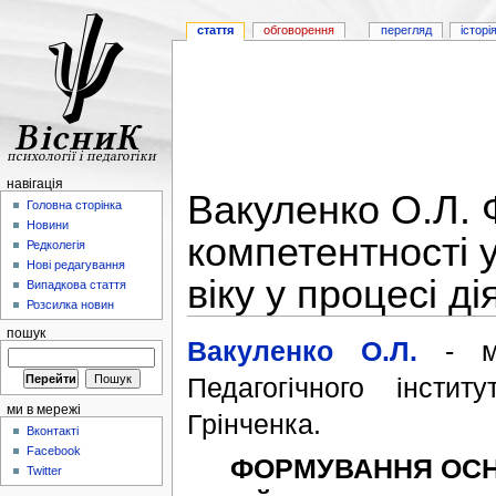
стаття
обговорення
перегляд
історі
навігація
Вакуленко О.Л. 
Головна сторінка
Новини
компетентності 
Редколегія
Нові редагування
віку у процесі ді
Випадкова стаття
Розсилка новин
пошук
Вакуленко О.Л.
- маг
Педагогічного інстит
ми в мережі
Грінченка.
Вконтакті
Facebook
ФОРМУВАННЯ ОСНО
Twitter