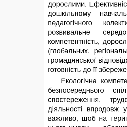
дорослими. Ефективніст
дошкільному навчал
педагогічного колек
розвивальне серед
компетентність, дорос
(глобальних, регіонал
громадянської відповід
готовність до її збереже
Екологічна компетен
безпосереднього сп
спостереження, труд
діяльності впродовж 
важливо, щоб на терит