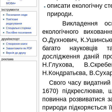
МОВА»
описати екологічну ст
інструменти
природи.
Посилання сюди
Пов'язані
Викладення основн
редагування
Спеціальні сторінки
екологічного вихован
Постійне посилання
О.Духнович, К.Ушинськи
друк/експорт
Створення книги
багато науковців та
Завантажити як PDF
Версія до друку
дослідження даній пр
реклама
Н.Глухова, В.Скребе
Н.Кондратьєва, В.Суха
Свого часу видатний п
1670) підкреслював, 
повинна розвиватися за
природи підкоряється її