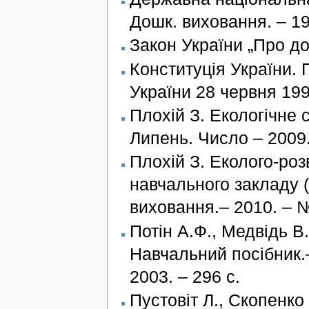
Дошк. виховання. – 1
Закон України „Про до
Конституція України. 
України 28 червня 1996
Плохій З. Екологічне 
Липень. Число – 2009.
Плохій З. Еколого-ро
навчального закладу (
виховання.– 2010. – №
Потін А.Ф., Медвідь В.
Навчальний посібник.–
2003. – 296 с.
Пустовіт Л., Скопенко