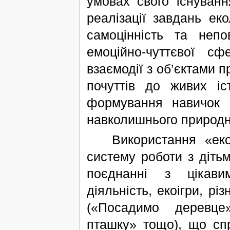
умовах свого існуванн
реалізації завдань ек
самоцінність та непо
емоційно-чуттєвої с
взаємодії з об’єктами 
почуттів до живих іс
формування навичок в
навколишнього природн
Використання «еколо
систему роботи з дітьм
поєднанні з цікавим
діяльність, екоігри, рі
(«Посадимо деревце
пташку» тощо), що с