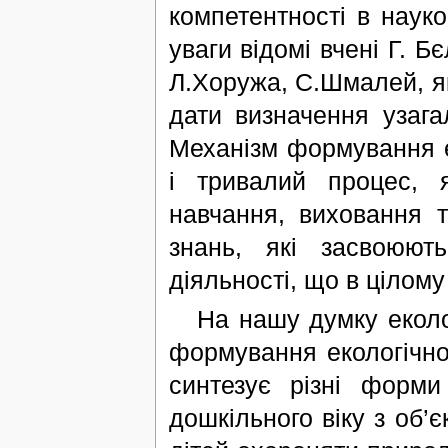
компетентності в науко
уваги відомі вчені Г. Б
Л.Хоружа, С.Шмалей, як
дати визначення узага
Механізм формування е
і тривалий процес, 
навчання, виховання т
знань, які засвоюют
діяльності, що в цілом
На нашу думку еколог
формування екологічної
синтезує різні форм
дошкільного віку з об’