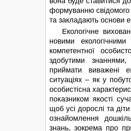
вона буде ставитися до
формуванню свідомого 
та закладають основи ек
Екологічне вихованн
новими екологічними
компетентної особист
здобутими знаннями,
приймати виважені е
ситуаціях – як у побут
особистісна характерис
показником якості суча
щоб усі дорослі та діти
ознайомлення дошкіл
знань, зокрема про при