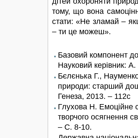
дітей охороняти природ
тому, що вона самоцінн
стати: «Не зламай – я
– ти це можеш».
Базовий компонент дош
Науковий керівник: А.
Бєлєнька Г., Науменко
природи: старший дошк
Генеза, 2013. – 112с
Глухова Н. Емоційне 
творчого осягнення св
– С. 8-10.
Державна національна 