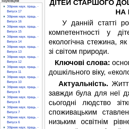
ДІТЕЙ СТАРШОГО ДОШ
науковцям
Збірник наук. праць. -
НА 
Випуск 17
Збірник наук. праць. -
У данній статті роз
Випуск 16
Збірник наук. праць. -
компетентності у ді
Випуск 15
Збірник наук. праць. -
екологічна стежина, як
Випуск 14
Збірник наук. праць. -
зі світом природи.
Випуск 13
Збірник наук. праць. -
Ключові слова:
основ
Випуск 12
Збірник наук. праць. -
дошкільного віку, «екол
Випуск 11
Збірник наук. праць. -
Актуальність.
Життя
Випуск 10
Збірник наук. праць. -
завжди була для неї д
Випуск 9
Збірник наук. праць. -
сьогодні людство зіт
Випуск 8
Збірник наук. праць. -
споживацьким ставле
Випуск 7
Збірник наук. праць. -
низьким освітнім рів
Випуск 6
Збірник наук. праць. -