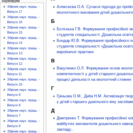
науковцям
Алексеєва О.А. Cучасні підходи до проб
Збірник наук. праць. -
Випуск 17
екологічного виховання дітей дошкільного
Збірник наук. праць. -
Б
Випуск 16
Збірник наук. праць. -
Бєлєнька Г.В. Формування професійної мо
Випуск 15
студентів спеціальності „Дошкільна освіта
Збірник наук. праць. -
Бондар Ю.В. Формування професійного ін
Випуск 14
студентів спеціальності «Дошкільна освіт
Збірник наук. праць. -
виробничої практики
Випуск 13
Збірник наук. праць. -
В
Випуск 12
Вакуленко О.Л. Формування основ еколог
Збірник наук. праць. -
компетентності у дітей старшого дошкільн
Випуск 11
процесі діяльності на екологічній стежині
Збірник наук. праць. -
Випуск 10
Г
Збірник наук. праць. -
Випуск 9
Гріньова О.М., Диба Н.М. Активізація тво
Збірник наук. праць. -
у дітей старшого дшкільного віку засобам
Випуск 8
Д
Збірник наук. праць. -
Випуск 7
Дмитренко Т. Формування професійної ко
Збірник наук. праць. -
майбутніх вихователів дошкільного навча
Випуск 6
закладу...
Збірник наук. праць. -