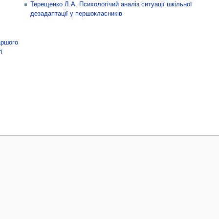
Терещенко Л.А. Психологічий аналіз ситуації шкільної
дезадаптації у першокласників
аршого
і