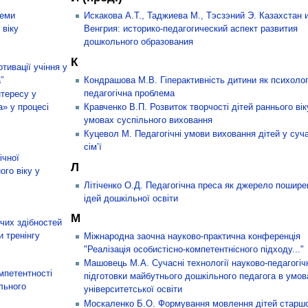
леми
Искакова А.Т., Таджиева М., Тэсзэний Э. Казахстан 
 віку
Венгрия: историко-педагогический аспект развития
дошкольного образования
К
тивації учіння у
”
Кондрашова М.В. Гіперактивність дитини як психолог
педагогічна проблема
тересу у
а» у процесі
Кравченко В.П. Розвиток творчості дітей раннього вік
умовах суспільного виховання
Куцевол М. Педагогічні умови виховання дітей у суч
сім’ї
ічної
Л
ого віку у
Літіченко О.Д. Педагогічна преса як джерело пошире
ідей дошкільної освіти
М
рчих здібностей
и тренінгу
Міжнародна заочна науково-практична конференція
"Реалізація особистісно-компетентнісного підходу..."
Машовець М.А. Сучасні технології науково-педагогіч
мпетентності
підготовки майбутнього дошкільного педагога в умов
льного
університетської освіти
Москаленко Б.О. Формування мовлення дітей старш