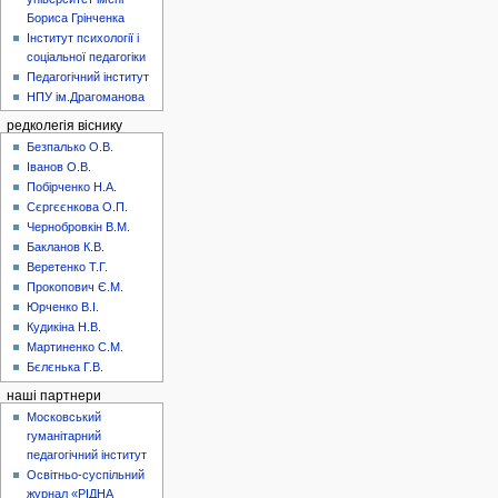
Бориса Грінченка
Інститут психології і
соціальної педагогіки
Педагогічний інститут
НПУ ім.Драгоманова
редколегія віснику
Безпалько О.В.
Іванов О.В.
Побірченко Н.А.
Сєргєєнкова О.П.
Чернобровкін В.М.
Бакланов К.В.
Веретенко Т.Г.
Прокопович Є.М.
Юрченко В.І.
Кудикіна Н.В.
Мартиненко С.М.
Бєлєнька Г.В.
наші партнери
Московський
гуманітарний
педагогічний інститут
Освітньо-суспільний
журнал «РІДНА