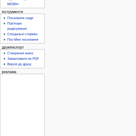
МОВА»
інструменти
Посилання сюди
Пов'язані
редагування
Спеціальні сторінки
Постійне посилання
друк/експорт
Створення книги
Завантажити як PDF
Версія до друку
реклама