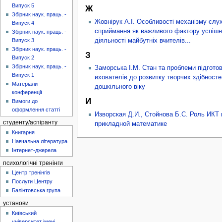
Випуск 5
Ж
Збірник наук. праць. -
Жовнірук А.І. Особливості механізму слу
Випуск 4
сприймання як важливого фактору успішн
Збірник наук. праць. -
діяльності майбутніх вчителів...
Випуск 3
Збірник наук. праць. -
З
Випуск 2
Збірник наук. праць. -
Заморська І.М. Стан та проблеми підгото
Випуск 1
ихователів до розвитку творчих здібносте
Матеріали
дошкільного віку
конференції
И
Вимоги до
оформлення статті
Изворская Д.И., Стойнова Б.С. Роль ИКТ 
студенту/аспіранту
прикладной математике
Книгарня
Навчальна література
Інтернет-джерела
психологічні тренінги
Центр тренінгів
Послуги Центру
Балінтовська група
установи
Київський
університет імені