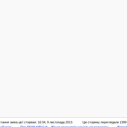
тання зміна цієї сторінки: 16:34, 9 листопада 2013.
Цю сторінку переглядали 1399 
ційності
Про PSYH.KIEV.UA -- Вісник психології і соціальної педагогіки
Відмов