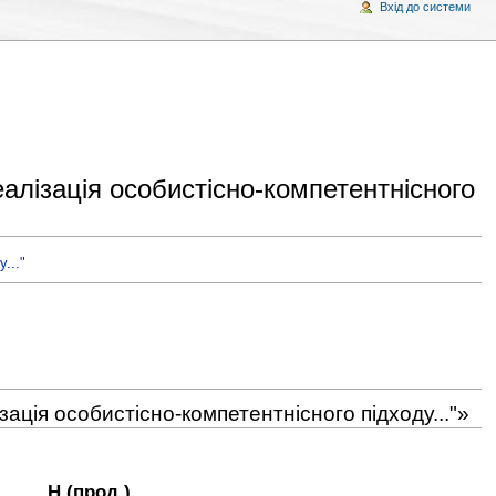
Вхід до системи
алізація особистісно-компетентнісного
..."
ація особистісно-компетентнісного підходу..."»
Н (прод.)