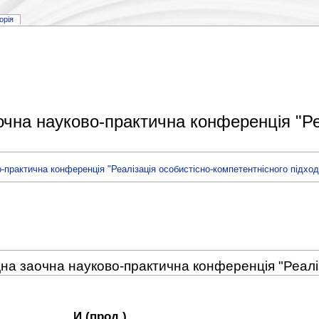
торія
очна науково-практична конференція "Ре
практична конференція "Реалізація особистісно-компетентнісного підходу
дна заочна науково-практична конференція "Реаліз
И (прод.)