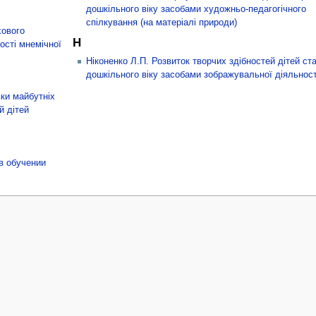
дошкільного віку засобами художньо-педагогічного
спілкування (на матеріалі природи)
хового
Н
ості мнемічної
Ніконенко Л.П. Розвиток творчих здібностей дітей ст
дошкільного віку засобами зображувальної діяльност
вки майбутніх
й дітей
в обучении