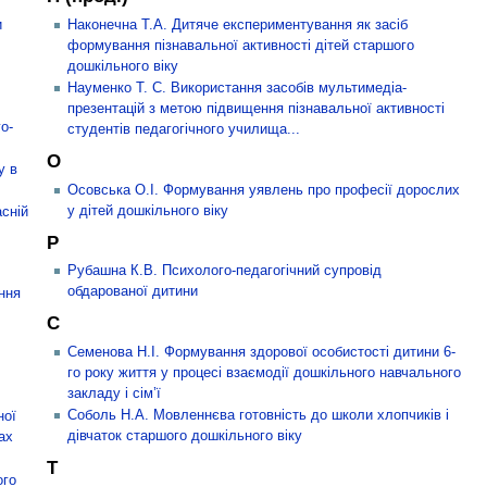
и
Наконечна Т.А. Дитяче експериментування як засіб
формування пізнавальної активності дітей старшого
дошкільного віку
Науменко Т. С. Використання засобів мультимедіа-
презентацій з метою підвищення пізнавальної активності
о-
студентів педагогічного училища...
О
у в
Осовська О.І. Формування уявлень про професії дорослих
у дітей дошкільного віку
асній
Р
Рубашна К.В. Психолого-педагогічний супровід
обдарованої дитини
ння
С
Семенова Н.І. Формування здорової особистості дитини 6-
го року життя у процесі взаємодії дошкільного навчального
закладу і сім’ї
Соболь Н.А. Мовленнєва готовність до школи хлопчиків і
ної
дівчаток старшого дошкільного віку
ах
Т
ого