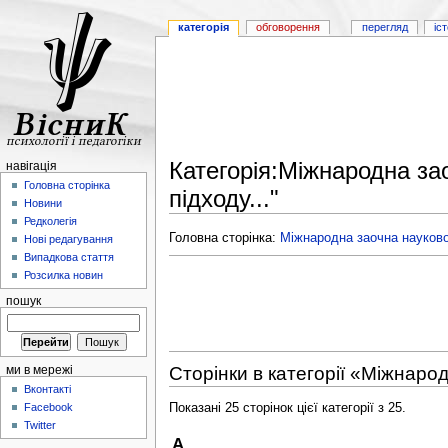
категорія
обговорення
перегляд
іс
Категорія:Міжнародна за
навігація
Головна сторінка
підходу..."
Новини
Редколегія
Головна сторінка:
Міжнародна заочна науково-
Нові редагування
Випадкова стаття
Розсилка новин
пошук
Сторінки в категорії «Міжнаро
ми в мережі
Вконтакті
Показані 25 сторінок цієї категорії з 25.
Facebook
Twitter
А