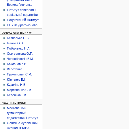
Бориса Грінченка
Інститут психології і
соціальної педагогіки
Педагогічний інститут
НПУ ім.Драгоманова
редколегія віснику
Безпалько О.В.
Іванов О.В.
Побірченко Н.А.
Сєргєєнкова О.П.
Чернобровкін В.М.
Бакланов К.В.
Веретенко Т.Г.
Прокопович Є.М.
Юрченко В.І.
Кудикіна Н.В.
Мартиненко С.М.
Бєлєнька Г.В.
наші партнери
Московський
гуманітарний
педагогічний інститут
Освітньо-суспільний
журнал «РІДНА