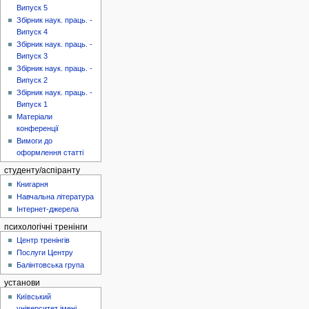
Випуск 5
Збірник наук. праць. -
Випуск 4
Збірник наук. праць. -
Випуск 3
Збірник наук. праць. -
Випуск 2
Збірник наук. праць. -
Випуск 1
Матеріали
конференції
Вимоги до
оформлення статті
студенту/аспіранту
Книгарня
Навчальна література
Інтернет-джерела
психологічні тренінги
Центр тренінгів
Послуги Центру
Балінтовська група
установи
Київський
університет імені