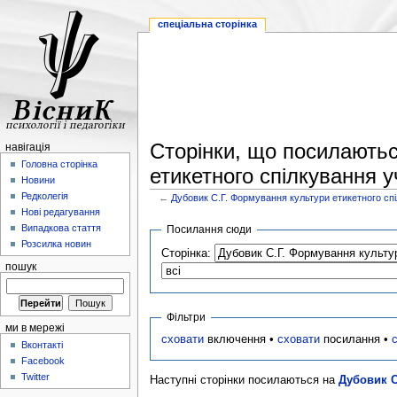
спеціальна сторінка
Сторінки, що посилаютьс
навігація
Головна сторінка
етикетного спілкування у
Новини
Редколегія
←
Дубовик С.Г. Формування культури етикетного сп
Нові редагування
Випадкова стаття
Посилання сюди
Розсилка новин
Сторінка:
пошук
Фільтри
ми в мережі
сховати
включення •
сховати
посилання •
Вконтакті
Facebook
Twitter
Наступні сторінки посилаються на
Дубовик С