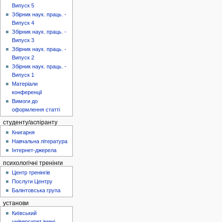
Випуск 5
Збірник наук. праць. -
Випуск 4
Збірник наук. праць. -
Випуск 3
Збірник наук. праць. -
Випуск 2
Збірник наук. праць. -
Випуск 1
Матеріали
конференції
Вимоги до
оформлення статті
студенту/аспіранту
Книгарня
Навчальна література
Інтернет-джерела
психологічні тренінги
Центр тренінгів
Послуги Центру
Балінтовська група
установи
Київський
університет імені