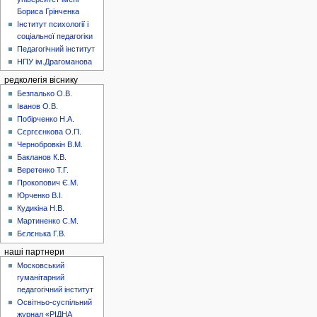
Бориса Грінченка
Інститут психології і
соціальної педагогіки
Педагогічний інститут
НПУ ім.Драгоманова
редколегія віснику
Безпалько О.В.
Іванов О.В.
Побірченко Н.А.
Сєргєєнкова О.П.
Чернобровкін В.М.
Бакланов К.В.
Веретенко Т.Г.
Прокопович Є.М.
Юрченко В.І.
Кудикіна Н.В.
Мартиненко С.М.
Бєлєнька Г.В.
наші партнери
Московський
гуманітарний
педагогічний інститут
Освітньо-суспільний
журнал «РІДНА