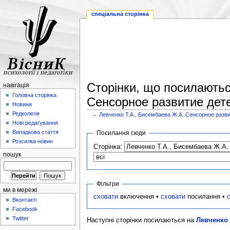
спеціальна сторінка
Сторінки, що посилаютьс
навігація
Головна сторінка
Сенсорное развитие дете
Новини
Редколегія
←
Левченко Т.А., Бисембаева Ж.А. Сенсорное разви
Нові редагування
Випадкова стаття
Посилання сюди
Розсилка новин
Сторінка:
пошук
Фільтри
ми в мережі
сховати
включення •
сховати
посилання •
Вконтакті
Facebook
Twitter
Наступні сторінки посилаються на
Левченко 