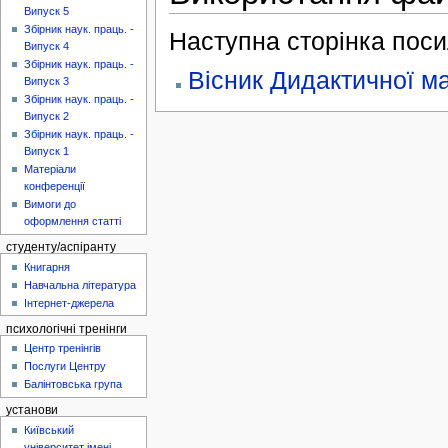
Випуск 5
Збірник наук. праць. -
Наступна сторінка поси
Випуск 4
Збірник наук. праць. -
Вісник Дидактичної м
Випуск 3
Збірник наук. праць. -
Випуск 2
Збірник наук. праць. -
Випуск 1
Матеріали
конференції
Вимоги до
оформлення статті
студенту/аспіранту
Книгарня
Навчальна література
Інтернет-джерела
психологічні тренінги
Центр тренінгів
Послуги Центру
Балінтовська група
установи
Київський
університет імені