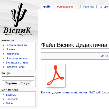
файл
обговорення
перегляд
історія
навігація
Файл:Вісник Дидактична
Головна сторінка
Новини
Редколегія
Файл
Нові редагування
Випадкова стаття
Розсилка новин
пошук
ми в мережі
Вісник_Дидактична_майстерня_№24.pdf
‎
(роз
Вконтакті
Facebook
Twitter