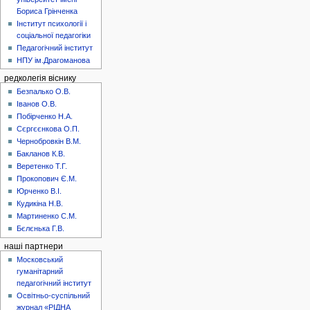
Бориса Грінченка
Інститут психології і
соціальної педагогіки
Педагогічний інститут
НПУ ім.Драгоманова
редколегія віснику
Безпалько О.В.
Іванов О.В.
Побірченко Н.А.
Сєргєєнкова О.П.
Чернобровкін В.М.
Бакланов К.В.
Веретенко Т.Г.
Прокопович Є.М.
Юрченко В.І.
Кудикіна Н.В.
Мартиненко С.М.
Бєлєнька Г.В.
наші партнери
Московський
гуманітарний
педагогічний інститут
Освітньо-суспільний
журнал «РІДНА