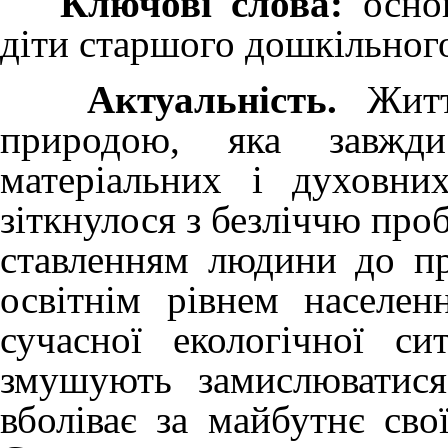
Ключові слова:
основ
діти старшого дошкільного
Актуальність.
Життя
природою, яка завжд
матеріальних і духовни
зіткнулося з безліччю пр
ставленням людини до пр
освітнім рівнем населен
сучасної екологічної си
змушують замислюватис
вболіває за майбутнє свої