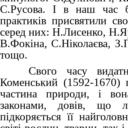
С.Русова. І в наш час б
практиків присвятили сво
серед них: Н.Лисенко, Н.Я
В.Фокіна, С.Ніколаєва, З.
тощо.
Свого часу видатний
Коменський (1592-1670) 
частина природи, і вон
законами, довів, що 
підкоряється її найголов
світі рослин, тварин, так 