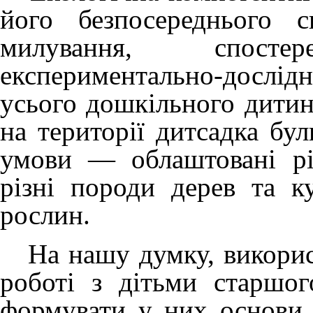
його безпосереднього 
милування, спост
експериментально-дослі
усього дошкільного дитин
на території дитсадка бул
умови — облаштовані різ
різні породи дерев та ку
рослин.
На нашу думку, використ
роботі з дітьми старшог
формувати у них основи 