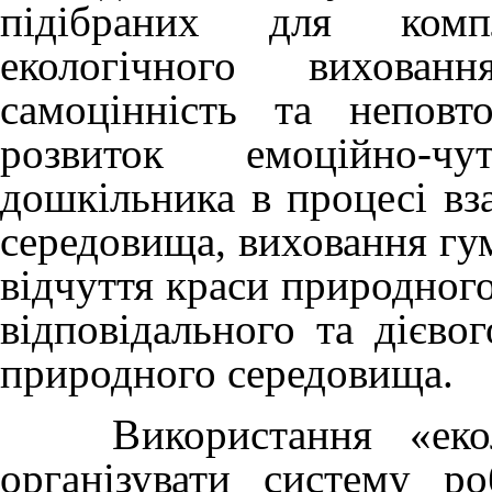
підібраних для компл
екологічного вихова
самоцінність та неповт
розвиток емоційно-чу
дошкільника в процесі вз
середовища, виховання гум
відчуття краси природног
відповідального та дієво
природного середовища.
Використання «еколог
організувати систему р