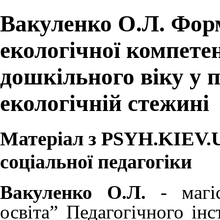
Вакуленко О.Л. Фор
екологічної компетен
дошкільного віку у п
екологічній стежині
Матеріал з PSYH.KIEV.UA
соціальної педагогіки
Вакуленко О.Л.
- магіс
освіта” Педагогічного інс