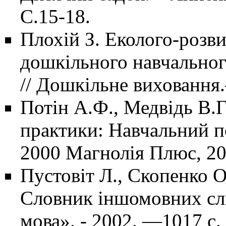
С.15-18.
Плохій З. Еколого-розв
дошкільного навчального
// Дошкільне виховання.
Потін А.Ф., Медвідь В.Г.
практики: Навчальний по
2000 Магнолія Плюс, 200
Пустовіт Л., Скопенко О
Словник іншомовних слі
мова». - 2002. —1017 с.