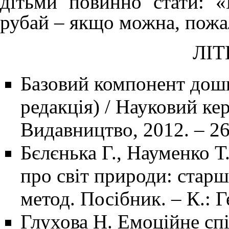
дітьми повинно стати: 
рубай – якщо можна, пожа
ЛІТ
Базовий компонент дошкі
редакція) / Науковий ке
Видавництво, 2012. – 26
Бєлєнька Г., Науменко Т
про світ природи: старш
метод. Посібник. – К.: Г
Глухова Н. Емоційне сп