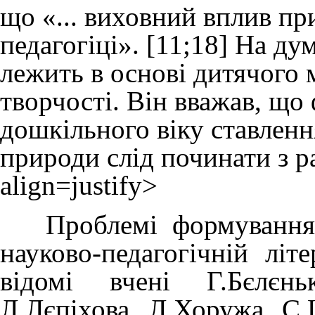
що «... виховний вплив пр
педагогіці». [11;18] На д
лежить в основі дитячого 
творчості. Він вважав, що
дошкільного віку ставленн
природи слід починати з ра
align=justify>
Проблемі формування е
науково-педагогічній літ
відомі вчені Г.Бєлєнь
Л.Лєпіхова, Л.Хоружа, С