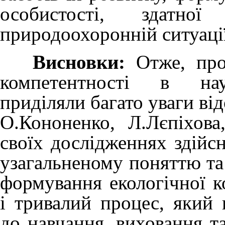
особистості, здатно
природоохоронній ситуаці
Висновки:
Отже, проб
компетентності в наук
приділяли багато уваги від
О.Кононенко, Л.Лєпіхов
своїх дослідженнях здійс
узагальненому поняттю та
формування екологічної к
і тривалий процес, який 
до навчання, виховання та