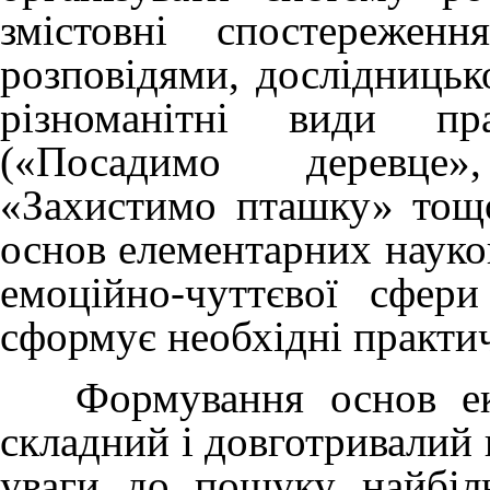
змістовні спостережен
розповідями, дослідницько
різноманітні види пра
(«Посадимо деревце»
«Захистимо пташку» тощ
основ елементарних науков
емоційно-чуттєвої сфери
сформує необхідні практич
Формування основ екол
складний і довготривалий 
уваги до пошуку найбіл