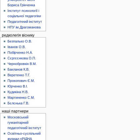
Бориса Грінченка
Інститут психології і
соціальної педагогіки
Педагогічний інститут
НПУ ім.Драгоманова
редколегія віснику
Безпалько О.В.
Іванов О.В.
Побірченко Н.А.
Сєргєєнкова О.П.
Чернобровкін В.М.
Бакланов К.В.
Веретенко Т.Г.
Прокопович Є.М.
Юрченко В.І.
Кудикіна Н.В.
Мартиненко С.М.
Бєлєнька Г.В.
наші партнери
Московський
гуманітарний
педагогічний інститут
Освітньо-суспільний
журнал «РІДНА