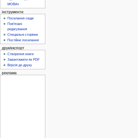
МОВА»
інструменти
Посилання сюди
Пов'язані
редагування
Спеціальні сторінки
Постійне посилання
друк/експорт
Створення книги
Завантажити як PDF
Версія до друку
реклама