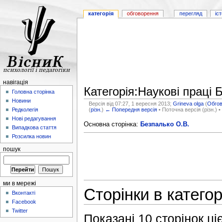
категорія
обговорення
перегляд
іс
навігація
Категорія:Наукові праці 
Головна сторінка
Новини
Версія від 07:27, 1 вересня 2013;
Grineva olga
(
Обго
(
різн.
)
← Попередня версія
• Поточна версія (різн.) •
Редколегія
Нові редагування
Основна сторінка:
Безпалько О.В.
Випадкова стаття
Розсилка новин
пошук
ми в мережі
Сторінки в категор
Вконтакті
Facebook
Twitter
Показані 10 сторінок цієї