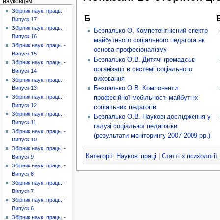
науковцям
Збірник наук. праць. -
Б
Б
Випуск 17
Збірник наук. праць. -
Безпалько О. Компетентнісний спектр
Випуск 16
майбутнього соціального педагога як
Збірник наук. праць. -
основа професіоналізму
Випуск 15
Безпалько О.В. Дитячі громадські
Збірник наук. праць. -
організації в системі соціального
Випуск 14
виховання
Збірник наук. праць. -
Безпалько О.В. Компоненти
Випуск 13
Збірник наук. праць. -
професійної мобільності майбутніх
Випуск 12
соціальних педагогів
Збірник наук. праць. -
Безпалько О.В. Наукові дослідження у
Випуск 11
галузі соціальної педагогіки
Збірник наук. праць. -
(результати моніторингу 2007-2009 рр.)
Випуск 10
Збірник наук. праць. -
Категорії
:
Наукові праці
|
Статті з психології
Випуск 9
Збірник наук. праць. -
Випуск 8
Збірник наук. праць. -
Випуск 7
Збірник наук. праць. -
Випуск 6
Збірник наук. праць. -