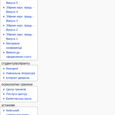
Випуск 5
Збірник наук. праць. -
Випуск 4
Збірник наук. праць. -
Випуск 3
Збірник наук. праць. -
Випуск 2
Збірник наук. праць. -
Випуск 1
Матеріали
конференції
Вимоги до
оформлення статті
студенту/аспіранту
Книгарня
Навчальна література
Інтернет-джерела
психологічні тренінги
Центр тренінгів
Послуги Центру
Балінтовська група
установи
Київський
університет імені