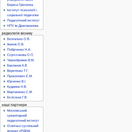
Бориса Грінченка
Інститут психології і
соціальної педагогіки
Педагогічний інститут
НПУ ім.Драгоманова
редколегія віснику
Безпалько О.В.
Іванов О.В.
Побірченко Н.А.
Сєргєєнкова О.П.
Чернобровкін В.М.
Бакланов К.В.
Веретенко Т.Г.
Прокопович Є.М.
Юрченко В.І.
Кудикіна Н.В.
Мартиненко С.М.
Бєлєнька Г.В.
наші партнери
Московський
гуманітарний
педагогічний інститут
Освітньо-суспільний
журнал «РІДНА