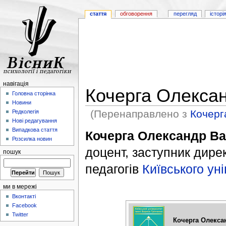
стаття
обговорення
перегляд
історі
навігація
Кочерга Олекса
Головна сторінка
Новини
(Перенаправлено з
Кочерг
Редколегія
Нові редагування
Випадкова стаття
Кочерга Олександр В
Розсилка новин
доцент, заступник дире
пошук
педагогів
Київського ун
ми в мережі
Вконтакті
Facebook
Twitter
Кочерга Олекса