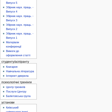
Випуск 5
Збірник наук. праць. -
Випуск 4
Збірник наук. праць. -
Випуск 3
Збірник наук. праць. -
Випуск 2
Збірник наук. праць. -
Випуск 1
Матеріали
конференції
Вимоги до
оформлення статті
студенту/аспіранту
Книгарня
Навчальна література
Інтернет-джерела
психологічні тренінги
Центр тренінгів
Послуги Центру
Балінтовська група
установи
Київський
університет імені