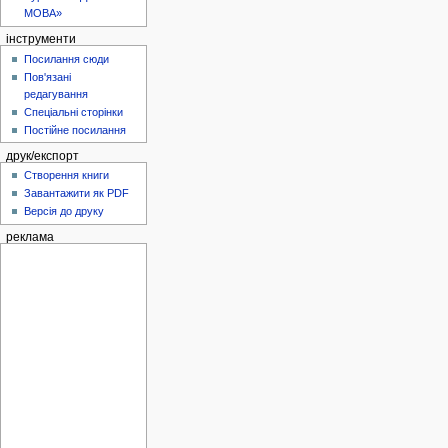
МОВА»
інструменти
Посилання сюди
Пов'язані
редагування
Спеціальні сторінки
Постійне посилання
друк/експорт
Створення книги
Завантажити як PDF
Версія до друку
реклама