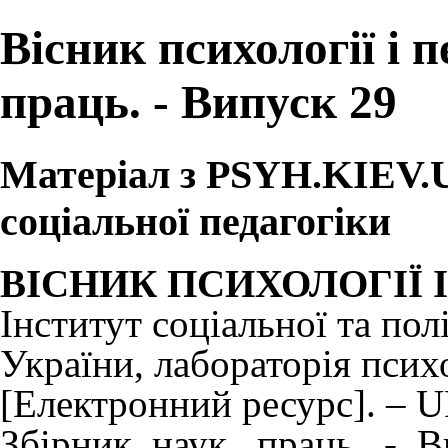
Вісник психології і п
праць. - Випуск 29
Матеріал з PSYH.KIEV.UA
соціальної педагогіки
ВІСНИК ПСИХОЛОГІЇ 
Інститут соціальної та по
України,
лабораторія псих
[Електронний ресурс]. – 
Збірник_наук._праць._-_