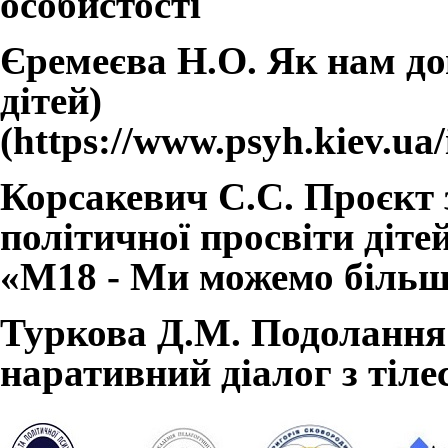
особистості
Єремеєва Н.О. Як нам д
дітей)
Корсакевич С.С. Проєкт з
політичної просвіти діте
«М18 - Ми можемо більш
Туркова Д.М. Подолання 
наративний діалог з тіл