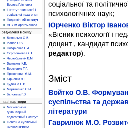
соціальної та політичн
Бориса Грінченка
Інститут психології і
психологічних наук;
соціальної педагогіки
Педагогічний інститут
Юрченко Віктор Івано
НПУ ім.Драгоманова
«Вісник психології і пе
редколегія віснику
Безпалько О.В.
доцент , кандидат психо
Іванов О.В.
Побірченко Н.А.
редактор
).
Сєргєєнкова О.П.
Чернобровкін В.М.
Бакланов К.В.
Веретенко Т.Г.
Прокопович Є.М.
Зміст
Юрченко В.І.
Кудикіна Н.В.
Мартиненко С.М.
Войтко О.В. Формуванн
Бєлєнька Г.В.
суспільства та держав
наші партнери
Московський
літератури
гуманітарний
педагогічний інститут
Гаврилюк М.О. Розвит
Освітньо-суспільний
журнал «РІДНА