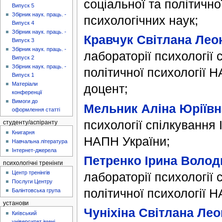
соціальної та політичн
Випуск 5
Збірник наук. праць. -
психологічних наук;
Випуск 4
Збірник наук. праць. -
Кравчук Світлана Леон
Випуск 3
Збірник наук. праць. -
лабораторії психології 
Випуск 2
Збірник наук. праць. -
політичної психології 
Випуск 1
Матеріали
доцент;
конференції
Вимоги до
Мельник Аліна Юріївн
оформлення статті
психології спілкування 
студенту/аспіранту
Книгарня
НАПН України;
Навчальна література
Інтернет-джерела
Петренко Ірина Волод
психологічні тренінги
Центр тренінгів
лабораторії психології 
Послуги Центру
політичної психології 
Балінтовська група
установи
Чуніхіна Світлана Лео
Київський
університет імені