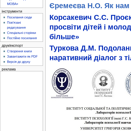
Єремеєва Н.О. Як нам
МОВА»
інструменти
Корсакевич С.С. Проєк
Посилання сюди
Пов'язані
просвіти дітей і моло
редагування
Спеціальні сторінки
більше»
Постійне посилання
друк/експорт
Туркова Д.М. Подолан
Створення книги
наративний діалог з т
Завантажити як PDF
Версія до друку
реклама