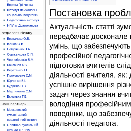
Бориса Грінченка
Постановка проб
Інститут психології і
соціальної педагогіки
Педагогічний інститут
Актуальність статті зум
НПУ ім.Драгоманова
редколегія віснику
передбачає досконале 
Безпалько О.В.
умінь, що забезпечують
Іванов О.В.
Побірченко Н.А.
професійної педагогічно
Сєргєєнкова О.П.
Чернобровкін В.М.
підготовки вчителів слі
Бакланов К.В.
Веретенко Т.Г.
діяльності вчителя, як
Прокопович Є.М.
Юрченко В.І.
успішне вирішення різн
Кудикіна Н.В.
Мартиненко С.М.
задач через знання вчи
Бєлєнька Г.В.
володіння професійним
наші партнери
Московський
поведінки, що забезпеч
гуманітарний
педагогічний інститут
діяльності педагога.
Освітньо-суспільний
журнал «РІДНА