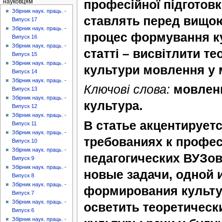
професійної підготовки
науковцям
Збірник наук. праць. -
ставлять перед вищою
Випуск 17
Збірник наук. праць. -
процес формування ку
Випуск 16
Збірник наук. праць. -
статті – висвітлити т
Випуск 15
Збірник наук. праць. -
культури мовлення у 
Випуск 14
Збірник наук. праць. -
Ключові слова:
мовленн
Випуск 13
Збірник наук. праць. -
культура.
Випуск 12
Збірник наук. праць. -
В статье акцентирует
Випуск 11
Збірник наук. праць. -
требованиях к профе
Випуск 10
Збірник наук. праць. -
педагогических ВУЗов
Випуск 9
Збірник наук. праць. -
новые задачи, одной 
Випуск 8
Збірник наук. праць. -
формирования культур
Випуск 7
Збірник наук. праць. -
осветить теоретичес
Випуск 6
Збірник наук. праць. -