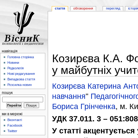
стаття
обговорення
перегляд
історі
навігація
Козирєва К.А. Ф
Головна сторінка
Новини
у майбутніх учит
Редколегія
Нові редагування
Випадкова стаття
Козирєва Катерина Ант
Розсилка новин
пошук
навчання
"
Педагогічного
Бориса Грінченка
, м. Ки
ми в мережі
УДК 37.011. 3 – 051:808
Вконтакті
Facebook
У статті акцентується
Twitter