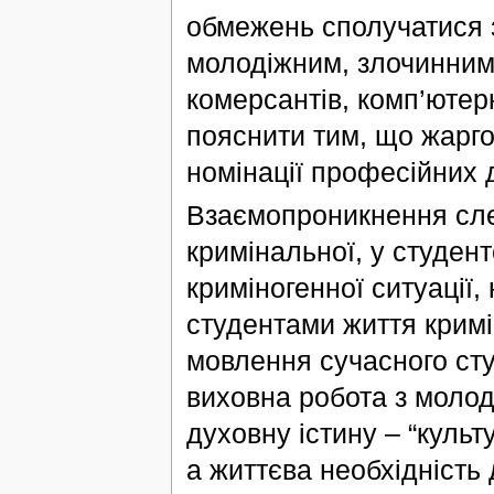
обмежень сполучатися 
молодіжним, злочинним
комерсантів, комп’юте
пояснити тим, що жарго
номінації професійних 
Взаємопроникнення слен
кримінальної, у студен
криміногенної ситуації
студентами життя кримі
мовлення сучасного сту
виховна робота з молод
духовну істину – “культ
а життєва необхідність 