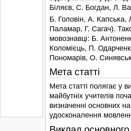
Біляєв, С. Богдан, Л. В
Б. Головін, А. Капська,
Паламар, Г. Сагач). Та
мовознавці: Б. Антоненк
Коломієць, П. Одарченк
Пономарів, О. Синявськ
Мета статті
Мета статті полягає у 
майбутніх учителів поч
визначенні основних на
удосконалення мовленнє
Виклад основного 