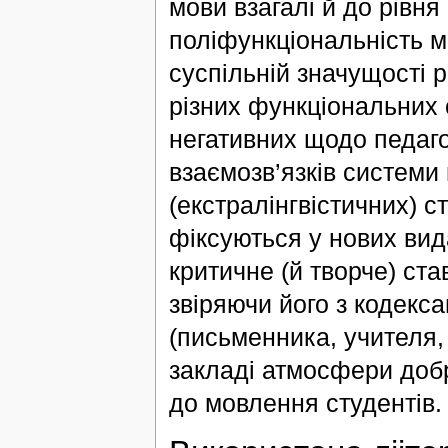
мови взагалі й до рівн
поліфункціональність м
суспільній значущості 
різних функціональних с
негативних щодо педаго
взаємозв’язків системи
(екстралінгвістичних) ст
фіксуються у нових вид
критичне (й творче) ст
звіряючи його з кодекс
(письменника, учителя,
закладі атмосфери добр
до мовлення студентів.