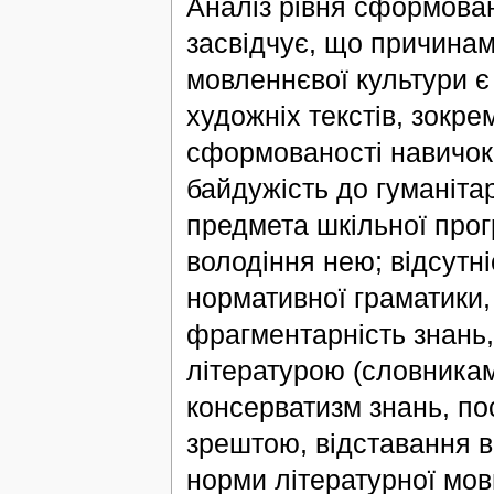
Аналіз рівня сформован
засвідчує, що причинам
мовленнєвої культури є
художніх текстів, зокр
сформованості навичок
байдужість до гуманіта
предмета шкільної прог
володіння нею; відсутн
нормативної граматики,
фрагментарність знань
літературою (словникам
консерватизм знань, по
зрештою, відставання в
норми літературної мо