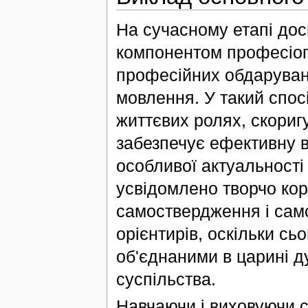
На сучасному етапі до
компонентом професіог
професійних обдаруван
мовлення. У такий спос
життєвих ролях, скориг
забезпечує ефективну вз
особливої актуальності
усвідомлено творчо ко
самоствердження і сам
орієнтирів, оскільки сь
об'єднаними в царині д
суспільства.
Навчаючи і виховуючи с