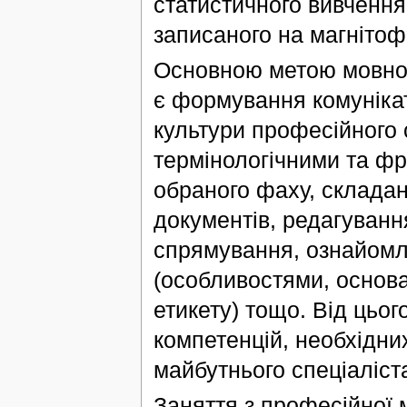
статистичного вивчення
записаного на магнітоф
Основною метою мовної 
є формування комунікат
культури професійного
термінологічними та ф
обраного фаху, складан
документів, редагуванн
спрямування, ознайомл
(особливостями, основ
етикету) тощо. Від цьо
компетенцій, необхідни
майбутнього спеціаліста
Заняття з професійної м