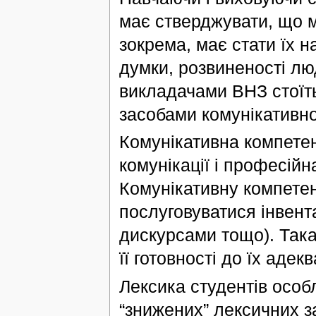
має стверджувати, що м
зокрема, має стати їх 
думки, розвиненості лю
викладачами ВНЗ стоїть
засобами комунікативно
Комунікативна компетен
комунікації і професій
Комунікативну компетен
послуговуватися інвент
дискурсами тощо). Така
її готовності до їх адек
Лексика студентів особл
“знижених” лексичних з