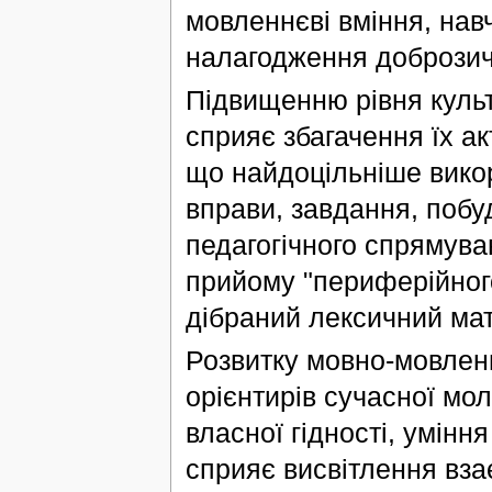
мовленнєві вміння, нав
налагодження доброзичл
Підвищенню рівня куль
сприяє збагачення їх а
що найдоцільніше викор
вправи, завдання, побу
педагогічного спрямува
прийому "периферійного
дібраний лексичний мат
Розвитку мовно-мовленн
орієнтирів сучасної мол
власної гідності, умінн
сприяє висвітлення вза