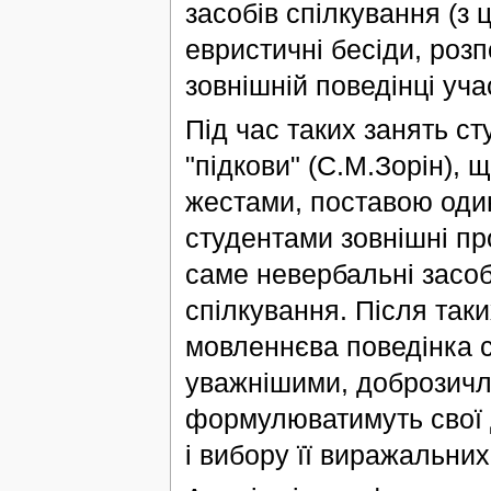
засобів спілкування (з
евристичні бесіди, роз
зовнішній поведінці уча
Під час таких занять ст
"підкови" (С.М.Зорін), 
жестами, поставою один
студентами зовнішні про
саме невербальні засо
спілкування. Після так
мовленнєва поведінка с
уважнішими, доброзичл
формулюватимуть свої 
і вибору її виражальних