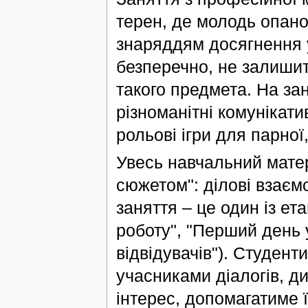
терен, де молодь опан
знаряддям досягнення у
безперечно, не залишит
такого предмета. На за
різноманітні комунікати
рольові ігри для парної,
Увесь навчальний матер
сюжетом": ділові взаєм
заняття – це один із ет
роботу", "Перший день у
відвідувачів"). Студент
учасниками діалогів, д
інтерес, допомагатиме