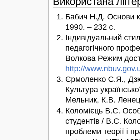
Використана лііте
Бабич Н.Д. Основи ку
1990. – 232 с.
Індивідуальний сти
педагогічного профе
Волкова Режим дост
http://www.nbuv.gov.
Єрмоленко С.Я., Дз
Культура українсько
Мельник, К.В. Ленець
Коломієць В.С. Осо
студентів / В.С. Кол
проблеми теорії і пра