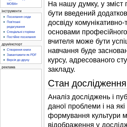
На нашу думку, у зміст
МОВА»
бути введений додатков
інструменти
Посилання сюди
досвіду комунікативно-
Пов'язані
редагування
основами професійного
Спеціальні сторінки
Постійне посилання
вчителя може бути успі
друк/експорт
навчання буде засноване
Створення книги
Завантажити як PDF
курсу, адресованого ст
Версія до друку
закладу.
реклама
Стан дослідження
Аналіз досліджень і пуб
даної проблеми і на як
формування культури м
відображення у дослідж