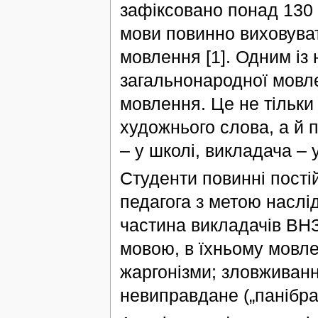
зафіксовано понад 130 
мови повинно виховуват
мовлення [1]. Одним і
загальнонародної мовле
мовлення. Це не тільки
художнього слова, а й п
– у школі, викладача –
Студенти повинні пості
педагога з метою наслі
частина викладачів ВНЗ
мовою, в їхньому мовле
жаргонізми; зловживан
невиправдане („панібра