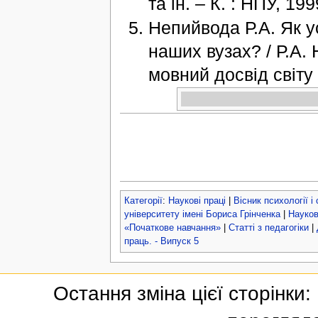
та ін. – К. : НПУ, 19
Непийвода Р.А. Як у
наших вузах? / Р.А. 
мовний досвід світу :
Категорії
:
Наукові праці
|
Вісник психології і
університету імені Бориса Грінченка
|
Науков
«Початкове навчання»
|
Статті з педагогіки
|
праць. - Випуск 5
Остання зміна цієї сторінки: