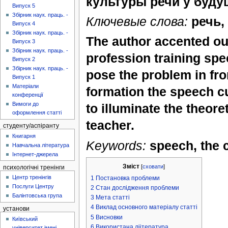
культуры речи у буду
Випуск 5
Збірник наук. праць. -
Ключевые слова:
речь,
Випуск 4
Збірник наук. праць. -
The author accented ou
Випуск 3
Збірник наук. праць. -
profession training spe
Випуск 2
Збірник наук. праць. -
pose the problem in fron
Випуск 1
Матеріали
formation the speech cul
конференції
Вимоги до
to illuminate the theore
оформлення статті
teacher.
студенту/аспіранту
Книгарня
Keywords:
speech, the c
Навчальна література
Інтернет-джерела
Зміст
[
сховати
]
психологічні тренінги
Центр тренінгів
1
Постановка проблеми
Послуги Центру
2
Стан дослідження проблеми
Балінтовська група
3
Мета статті
4
Виклад основного матеріалу статті
установи
5
Висновки
Київський
6
Використана ліітература
університет імені