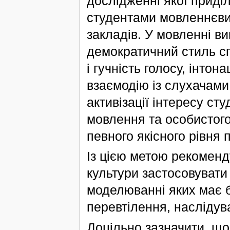
дослідженні якої приді
студентами мовленнєвих
закладів. У мовленні в
демократичний стиль сп
і гучність голосу, інтон
взаємодію із слухачами
активізації інтересу ст
мовлення та особистого
певного якісного рівня 
Із цією метою рекомен
культури застосовувати 
моделюванні яких має б
перевтілення, наслідува
Доцільно зазначити, що