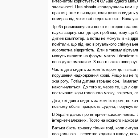
Інтернетом користується більше одного мілья
залежності. Цивілізація «подарувала» нам ще 
практиці вже є випадки, коли дитина сидить у
помирає від мозкової недостатності. Вона усе
Треба розмежовувати поняття інтернет-залежні
наука звернулася до цих проблем, тому що б
дитині комп’ютер, а потім не можуть її «віді
помітили, що під час віртуального спілкуван
абсолютна відкритість. Діти в такому віртуа
можуть вилаяти на форумі матом і безвісти з
воно дуже оманливе. З нього важко повернут
Часто діти сидять за комп’ютером до пізньої 
порушення надходження крові. Якщо ми не при
з-за рогу. Потім дитина втрачає сон. Намагає
накопичуються. До того ж, через те, що люд
постачання кори головного мозку, зокрема, л
Діти, які довго сидять за комп’ютером, не хо
повному обсязі працюють судини, порушуєтьс
В Україні даних про інтернет-психози немає. Б
інтернет-залежних. Тобто на кожного наркоза
Батьки б’ють тривогу тільки тоді, коли ситуа
асоціальною – перестає ходити в школу, почин