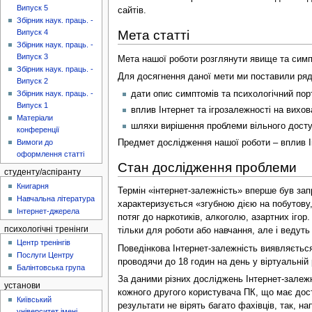
Випуск 5
сайтів.
Збірник наук. праць. -
Мета статті
Випуск 4
Збірник наук. праць. -
Випуск 3
Мета нашої роботи розглянути явище та симпт
Збірник наук. праць. -
Для досягнення даної мети ми поставили ряд
Випуск 2
дати опис симптомів та психологічний пор
Збірник наук. праць. -
Випуск 1
вплив Інтернет та ігрозалежності на вихова
Матеріали
шляхи вирішення проблеми вільного досту
конференції
Предмет дослідження нашої роботи – вплив Інт
Вимоги до
оформлення статті
Стан дослідження проблеми
студенту/аспіранту
Книгарня
Термін «інтернет-залежність» вперше був зап
Навчальна література
характеризується «згубною дією на побутову,
Інтернет-джерела
потяг до наркотиків, алкоголю, азартних іго
психологічні тренінги
тільки для роботи або навчання, але і ведут
Центр тренінгів
Поведінкова Інтернет-залежність виявляється
Послуги Центру
проводячи до 18 годин на день у віртуальній
Балінтовська група
За даними різних досліджень Інтернет-залежн
установи
кожного другого користувача ПК, що має досту
Київський
результати не вірять багато фахівців, так, н
університет імені