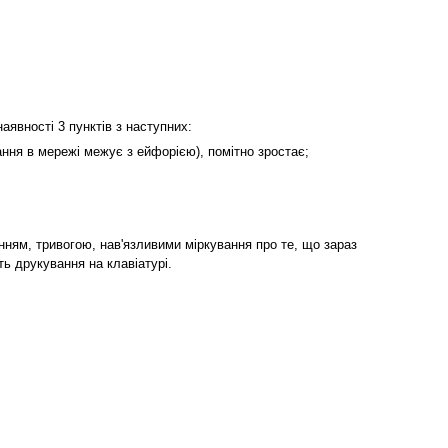
аявності 3 пунктів з наступних:
вання в мережі межує з ейфорією), помітно зростає;
нням, тривогою, нав'язливими міркування про те, що зараз
ь друкування на клавіатурі.