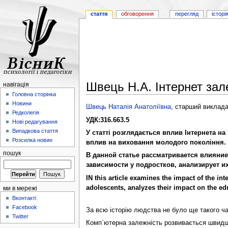
стаття
обговорення
перегляд
історі
Швець Н.А. Інтернет зале
навігація
Головна сторінка
Новини
Швець Наталія Анатоліївна
, старший виклада
Редколегія
УДК:316.663.5
Нові редагування
Випадкова стаття
У статті розглядається вплив Інтернета на
Розсилка новин
вплив на виховання молодого покоління.
пошук
В данной статье рассматривается влияние
зависимости у подростков, анализирует и
IN this article examines the impact of the i
adolescents, analyzes their impact on the ed
ми в мережі
Вконтакті
Facebook
За всю історію людства не було ще такого ч
Twitter
Комп`ютерна залежність розвивається швидше, 