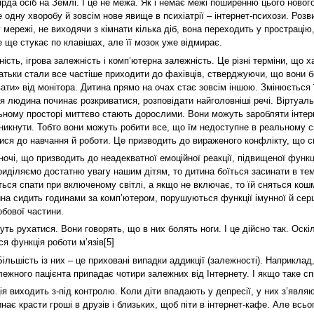
рда осіб на Землі. І це не межа. Як і немає межі поширенню цього нового
одну хворобу й зовсім нове явище в психіатрії – інтернет-психози. Розви
 мережі, не виходячи з кімнати кілька діб, вона переходить у прострацію
 ще стукає по клавішах, але її мозок уже відмирає.
сть, ігрова залежність і комп’ютерна залежність. Це різні терміни, що х
атьки стали все частіше приходити до фахівців, стверджуючи, що вони б
рвати» від монітора. Дитина прямо на очах стає зовсім іншою. Змінюється 
ня людина починає розкриватися, розповідати найголовніші речі. Віртуал
льному просторі миттєво стають дорослими. Вони можуть заробляти інтерн
никнути. Тобто вони можуть робити все, що їм недоступне в реальному св
ися до навчання й роботи. Це призводить до вираженого конфлікту, що 
ночі, що призводить до неадекватної емоційної реакції, підвищеної функці
діляємо достатню увагу нашим дітям, то дитина боїться засинати в темр
ться спати при включеному світлі, а якщо не включає, то їй сняться кошм
ина сидить годинами за комп’ютером, порушуються функції імунної й сер
обової частини.
чуть рухатися. Вони говорять, що в них болять ноги. І це дійсно так. Оск
я функція роботи м’язів[5]
ільшість із них – це приховані випадки аддикції (залежності). Наприклад,
лежного пацієнта припадає чотири залежних від Інтернету. І якщо таке сп
ція виходить з-під контролю. Коли діти впадають у депресії, у них з’явл
ає красти гроші в друзів і близьких, щоб піти в інтернет-кафе. Але всьо