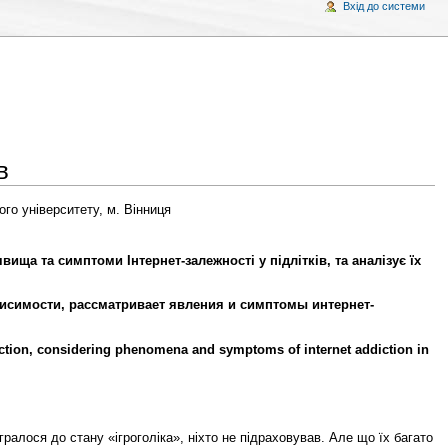
Вхід до системи
в
ого університету, м. Вінниця
вища та симптоми Інтернет-залежності у підлітків, та аналізує їх
висимости, рассматривает явления и симптомы интернет-
ddiction, considering phenomena and symptoms of internet addiction in
ралося до стану «ігроголіка», ніхто не підраховував. Але що їх багато