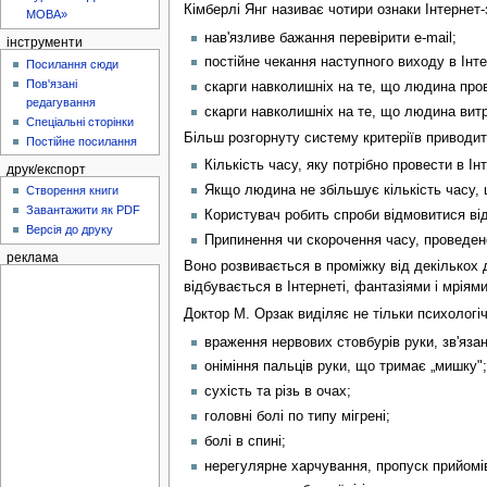
Кімберлі Янг називає чотири ознаки Інтернет-
МОВА»
нав'язливе бажання перевірити e-mail;
інструменти
постійне чекання наступного виходу в Інте
Посилання сюди
Пов'язані
скарги навколишніх на те, що людина пров
редагування
скарги навколишніх на те, що людина витр
Спеціальні сторінки
Більш розгорнуту систему критеріїв приводить
Постійне посилання
Кількість часу, яку потрібно провести в І
друк/експорт
Якщо людина не збільшує кількість часу, 
Створення книги
Завантажити як PDF
Користувач робить спроби відмовитися ві
Версія до друку
Припинення чи скорочення часу, проведено
реклама
Воно розвивається в проміжку від декількох 
відбувається в Інтернеті, фантазіями і мрія
Доктор М. Орзак виділяє не тільки психологіч
враження нервових стовбурів руки, зв'яза
оніміння пальців руки, що тримає „мишку";
сухість та різь в очах;
головні болі по типу мігрені;
болі в спині;
нерегулярне харчування, пропуск прийомів