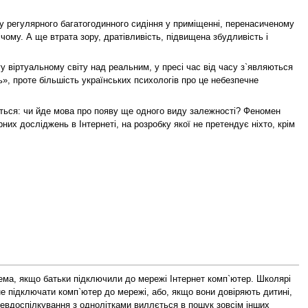
му регулярного багатогодинного сидіння у приміщенні, перенасиченому
ічому. А ще втрата зору, дратівливість, підвищена збудливість і
у віртуальному світу над реальним, у пресі час від часу з`являються
», проте більшість українських психологів про це небезпечне
ться: чи йде мова про появу ще одного виду залежності? Феномен
них досліджень в Інтернеті, на розробку якої не претендує ніхто, крім
ема, якщо батьки підключили до мережі Інтернет комп`ютер. Школярі
не підключати комп`ютер до мережі, або, якщо вони довіряють дитині,
псевдоспілкування з однолітками виллється в пошук зовсім інших