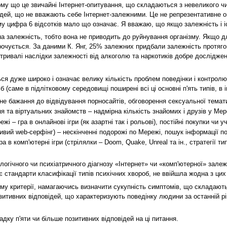
Тому що це звичайні Інтернет-опитування, що складаються з невеликого чи
дей, що не вважають себе Інтернет-залежними. Це не репрезентативне оп
ому цифра 6 відсотків мало що означає. Я вважаю, що якщо залежність і 
чна залежність, тобто вона не приводить до руйнування організму. Якщо 
рочується. За даними К. Янг, 25% залежних придбали залежність протягом
вготривалі наслідки залежності від алкоголю та наркотиків добре дослідже
ся дуже широко і означає велику кількість проблем поведінки і контролю
 (саме в підлітковому середовищі поширені всі ці основні п'ять типів, в 
не бажання до відвідування порносайтів, обговорення сексуальної темат
я та віртуальних знайомств – надмірна кількість знайомих і друзів у Мер
 – гра в онлайнові ігри (як азартні так і рольові), постійні покупки чи у
ивий web-серфінг) – нескінченні подорожі по Мережі, пошук інформації п
 в комп'ютерні ігри (стрілялки – Doom, Quake, Unreal та ін., стратегії ти
ологічного чи психіатричного діагнозу «Інтернет» чи «комп'ютерної» залеж
 стандарти класифікації типів психічних хвороб, не ввійшла жодна з цих 
у критерії, намагаючись визначити сукупність симптомів, що складають 
позитивних відповідей, що характеризують поведінку людини за останній рі
ку п'яти чи більше позитивних відповідей на ці питання.