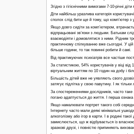
Згідно з гігієнічними вимогами 7-10-річні діти
Діти найбільш уразлива категорія користувачі
сполох слід бити ще й тому, що комп’ютер з
Якщо довго сидіти за комп’ютером, втрачаєть
відпрацьовані зв’язки з людьми. Батькам слід
взаємодіяти і домовлятися з ними. Рідним тр
практичному спілкуванню вже сьогодні. У цій 
більше години, то так повинні робити й самі.
Від практикуючих психіатрів все частіше посту
За статистикою, 54% користувачів у віці від 
віртуальним життям по 10 годин на добу і біл
Більшість дітей вже не уявляють свого дозвіл
затягує підлітка у свою павутину. І як тільки
За спостереженнями дослідників, часто таке 
погано адаптується до життя. І перша ознака 
Якщо намалювати портрет такого собі середнь
Інтернету часто мали деякі мінімальні ушкодж
алкоголізму або ігор в карти. І в родині так
замислюється, що ж відбувається із власною
зразкові друзі, і повністю припиняють вихова