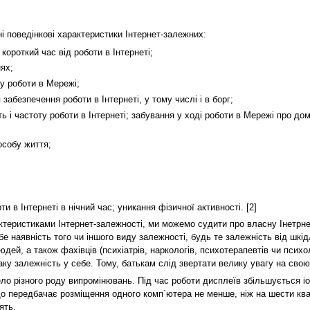
і поведінкові характеристики Інтернет-залежних:
короткий час від роботи в Інтернеті;
ях;
у роботи в Мережі;
абезпечення роботи в Інтернеті, у тому числі і в борг;
ть і частоту роботи в Інтернеті; забування у ході роботи в Мережі про до
особу життя;
и в Інтернеті в нічний час; уникання фізичної активності. [2]
еристиками Інтернет-залежності, ми можемо судити про власну Інетрнет
е наявність того чи іншого виду залежності, будь те залежність від шкід
дей, а також фахівців (психіатрів, наркологів, психотерапевтів чи психо
таку залежність у себе. Тому, батькам слід звертати велику увагу на сво
 різного роду випромінювань. Під час роботи дисплеїв збільшується іоні
що передбачає розміщення одного комп`ютера не менше, ніж на шести ква
ять.