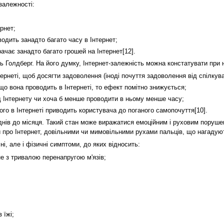
залежності:
рнет;
одить занадто багато часу в Інтернет;
ачає занадто багато грошей на Інтернет[12].
 Голдберг. На його думку, Інтернет-залежність можна констатувати при н
нтернеті, щоб досягти задоволення (іноді почуття задоволення від спілку
що вона проводить в Інтернеті, то ефект помітно знижується;
д Інтернету чи хоча б менше проводити в ньому менше часу;
го в Інтернеті приводить користувача до поганого самопочуття[10].
днів до місяця. Такий стан може виражатися емоційним і руховим поруше
ми про Інтернет, довільними чи мимовільними рухами пальців, що нагадуют
ні, але і фізичні симптоми, до яких відносить:
не з тривалою перенапругою м'язів;
 їжі;