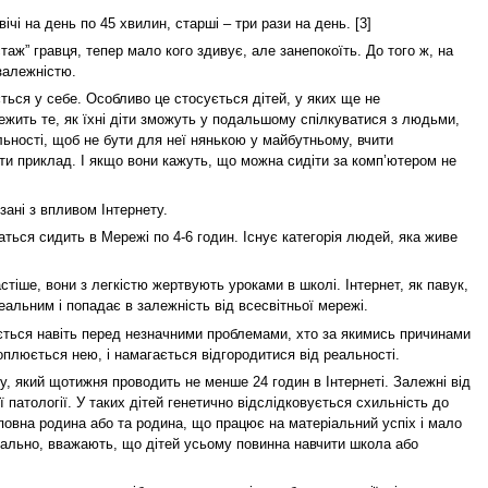
вічі на день по 45 хвилин, старші – три рази на день. [3]
аж” гравця, тепер мало кого здивує, але занепокоїть. До того ж, на
залежністю.
ться у себе. Особливо це стосується дітей, у яких ще не
лежить те, як їхні діти зможуть у подальшому спілкуватися з людьми,
льності, щоб не бути для неї нянькою у майбутньому, вчити
вати приклад. І якщо вони кажуть, що можна сидіти за комп’ютером не
зані з впливом Інтернету.
аться сидить в Мережі по 4-6 годин. Існує категорія людей, яка живе
стіше, вони з легкістю жертвують уроками в школі. Інтернет, як павук,
реальним і попадає в залежність від всесвітньої мережі.
люється навіть перед незначними проблемами, хто за якимись причинами
оплюється нею, і намагається відгородитися від реальності.
у, який щотижня проводить не менше 24 годин в Інтернеті. Залежні від
 патології. У таких дітей генетично відслідковується схильність до
неповна родина або та родина, що працює на матеріальний успіх і мало
іально, вважають, що дітей усьому повинна навчити школа або