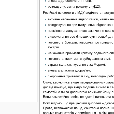
зневага до особистої гігієни;
розлад сну, зміна режиму сну[12].
Російські психологи з МДУ виділяють наступн
активне небажання відволіктися, навіть на 
роздратування при вимушених відволіканн
невміння спланувати час закінчення сеанс
використання все більших сум грошей для з
готовність брехати, говорячи про триваліс
зустрічі;
небажання приймати критику подібного сп
готовність миритися з руйнуванням сім'ї;
втрата кола спілкування з-за Мережі;
зневага власним здоров'ям;
скорочення тривалості сну, внаслідок робот
Отже, керуючись вище перерахованими характ
досвід показує, що якщо людина визнає в себ
самостійно чи за допомогою близьких йому лю
Вони самостійно навіть не здатні визначити 
Всім відомо, що працюючий дисплей – джерело
Проте, незважаючи на це, санітарна норма, 
восьми комп`ютерів у приміщення - вісімнадц