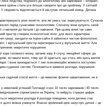
 лиха людства, подібного до алкоголізму або наркоманії – інтернет-
нені країни стали усе більше говорити про цю проблему. У світовій
, її свідомість відключається й наступає летальний кінець. Дитина
арактеризують різні поняття, але які увесь час перегукуються. Сучасна
езсилі перед сучасними технологіями. Спочатку вони купують своїй
її ставлення до батьків і до навчання. При цьому вчені так само
ьний простір створює психологічне поле, для якого характерна
ет-гроші, заходити на порно-сайти й зайнятися чистою фізіологією,
іті. І віртуальний простір перетворюється у віртуальне життя. Але
спричиняє невротичні порушення.
ї кори головного мозку, органів зору й слуху, емоційної сфери, до
яві, вставати вночі, тому що їй здається, що хтось або щось вилізе
ари, і вона прокидається. І такі психоемоційні моменти поступово
цево-судинної систем. Починаються ішемічні розлади, порушення
ільки сидячий спосіб життя – це невеликі фізичні навантаження, не в
 у невеликій успішній Голландії існує 10 тисяч наркоманів і 40 тисяч
іввідношення спроектувати на Україну, то вийдуть страшні цифри.
яються невротичні розлади й розлади поведінки, коли дитина стає
го цього можна уникнути. Вчасно зроблений крок назустріч дитині – це