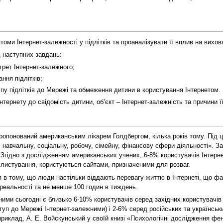
оми Інтернет-залежності у підлітків та проаналізувати її вплив на вихов
 наступних завдань:
трет Інтернет-залежного;
ння підлітків;
пу підлітків до Мережі та обмеження дитини в користування Інтернетом.
ернету до свідомість дитини, об’єкт – Інтернет-залежність та причини ї
ропонований американським лікарем Голдбергом, кілька років тому. Під 
 навчальну, соціальну, робочу, сімейну, фінансову сфери діяльності». З
р. Згідно з дослідженням американських учених, 6-8% користувачів Інтер
ь листування, користуються сайтами, призначеними для розваг.
 в тому, що люди настільки віддають перевагу життю в Інтернеті, що фа
 реальності та не менше 100 годин в тиждень.
ими сьогодні є близько 6-10% користувачів серед західних користувачів 
п до Мережі Інтернет-залежними) і 2-6% серед російських та українських,
априклад, А. Е. Войскунський у своїй книзі «Психологічні дослідження фе