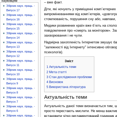
науковцям
– вже факт.
Збірник наук. праць. -
Діти, які ночують у приміщенні комп`ютерних
Випуск 17
випромінюваннями від комп`ютерів, «довгограю
Збірник наук. праць. -
стомлюваність, порушення сну або, навпаки, с
Випуск 16
Збірник наук. праць. -
Медики розвинених країн вже б`ють на сполох
Випуск 15
повідомлення про «смерть за монітором». Зах
Збірник наук. праць. -
захворювання і не чули.
Випуск 14
Надмірна захопленість Інтернетом змушує ба
Збірник наук. праць. -
Випуск 13
"залежності від Інтернету" інтенсивно обгово
Збірник наук. праць. -
психологів).
Випуск 12
Збірник наук. праць. -
Зміст
Випуск 11
1
Актуальність теми
Збірник наук. праць. -
2
Мета статті
Випуск 10
3
Стан дослідження проблеми
Збірник наук. праць. -
4
Висновок
Випуск 9
5
Використана література
Збірник наук. праць. -
Випуск 8
Актуальність теми
Збірник наук. праць. -
Випуск 7
Актуальність даної теми визначається тим, 
Збірник наук. праць. -
просто перестають мислити. Не менш важливе 
Випуск 6
Збірник наук. праць. -
встановити чітко регламентований годинник д