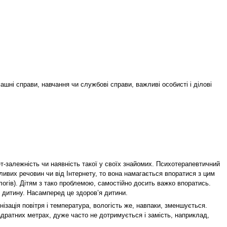
машні справи, навчання чи службові справи, важливі особисті і ділові
-залежність чи наявність такої у своїх знайомих. Психотерапевтичний
ливих речовин чи від Інтернету, то вона намагається впоратися з цим
логів). Дітям з тако проблемою, самостійно досить важко впоратись.
ю дитину. Насамперед це здоров’я дитини.
зація повітря і температура, вологість же, навпаки, зменшується.
дратних метрах, дуже часто не дотримується і замість, наприклад,