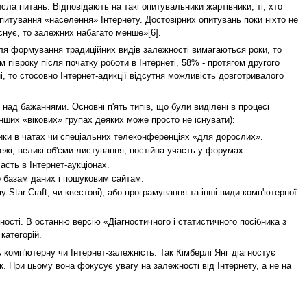
сла питань. Відповідають на такі опитувальники жартівники, ті, хто
итування «населення» Інтернету. Достовірних опитувань поки ніхто не
існує, то залежних набагато менше»[6].
для формування традиційних видів залежності вимагаються роки, то
 півроку після початку роботи в Інтернеті, 58% - протягом другого
ні, то стосовно Інтернет-адикції відсутня можливість довготривалого
 над бажаннями. Основні п'ять типів, що були виділені в процесі
інших «вікових» групах деяких може просто не існувати):
ики в чатах чи спеціальних телеконференціях «для дорослих».
ежі, великі об'єми листування, постійна участь у форумах.
часть в Інтернет-аукціонах.
о базам даних і пошуковим сайтам.
пу Star Craft, чи квестові), або програмування та інші види комп'ютерної
ності. В останню версію «Діагностичного і статистичного посібника з
категорій.
комп'ютерну чи Інтернет-залежність. Так Кімберлі Янг діагностує
к. При цьому вона фокусує увагу на залежності від Інтернету, а не на