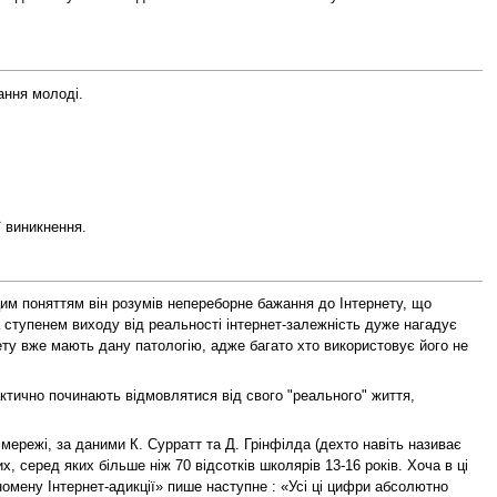
ання молоді.
ї виникнення.
цим поняттям він розумів непереборне бажання до Інтернету, що
а ступенем виходу від реальності інтернет-залежність дуже нагадує
нету вже мають дану патологію, адже багато хто використовує його не
ктично починають відмовлятися від свого "реального" життя,
мережі, за даними К. Сурратт та Д. Грінфілда (дехто навіть називає
 серед яких більше ніж 70 відсотків школярів 13-16 років. Хоча в ці
номену Інтернет-адикції» пише наступне : «Усі ці цифри абсолютно