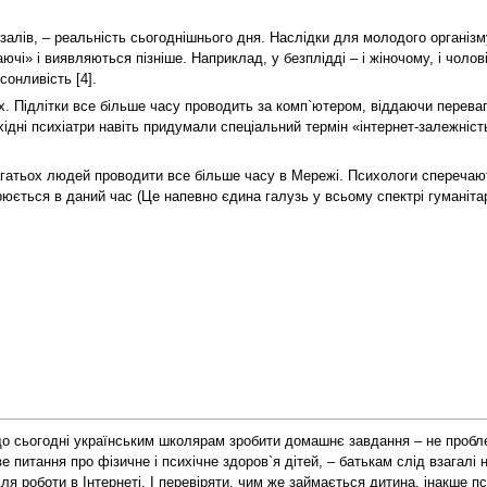
 залів, – реальність сьогоднішнього дня. Наслідки для молодого організ
чі» і виявляються пізніше. Наприклад, у безплідді – і жіночому, і чолов
онливість [4].
. Підлітки все більше часу проводить за комп`ютером, віддаючи переваг
ідні психіатри навіть придумали спеціальний термін «інтернет-залежність
гатьох людей проводити все більше часу в Мережі. Психологи сперечаю
рюється в даний час (Це напевно єдина галузь у всьому спектрі гуманітар
що сьогодні українським школярам зробити домашнє завдання – не пробл
питання про фізичне і психічне здоров`я дітей, – батькам слід взагалі 
ля роботи в Інтернеті. І перевіряти, чим же займається дитина, інакше 