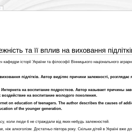
я
жність та її вплив на виховання підліткі
ч кафедри історії України та філософії Вінницького національного аграрн
 виховання підлітків. Автор виділяє причини залежності, розглядає я
 Интернета на воспитание подростков. Автор называет причины за
х воздействие на воспитание молодого поколения.
nternet on education of teenagers. The author describes the causes of a
ucation of the younger generation.
асу, коли люди б не страждали від яких-небудь залежностей.
ніж алкоголізм. Достатньо півтора року. Скільки дітей в Україні вже дог