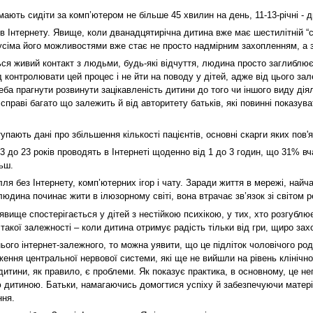
 мають сидіти за комп’ютером не більше 45 хвилин на день, 11-13-річні - д
в Інтернету. Явище, коли дванадцятирічна дитина вже має шестилітній “ст
 усіма його можливостями вже стає не просто надмірним захопленням, а 
ся живий контакт з людьми, будь-які відчуття, людина просто заглиблює
 контролювати цей процес і не йти на поводу у дітей, адже від цього за
еба прагнути розвинути зацікавленість дитини до того чи іншого виду дія
справі багато що залежить й від авторитету батьків, які повинні показу
пають дані про збільшення кількості пацієнтів, основні скарги яких пов'я
13 до 23 років проводять в Інтернеті щоденно від 1 до 3 годин, що 31% вч
ьш.
ля без Інтернету, комп’ютерних ігор і чату. Заради життя в мережі, найча
 людина починає жити в ілюзорному світі, вона втрачає зв’язок зі світом 
явище спостерігається у дітей з нестійкою психікою, у тих, хто розгуб
такої залежності – коли дитина отримує радість тільки від гри, щиро зах
ого інтернет-залежного, то можна уявити, що це підліток чоловічого род
ення центральної нервової системи, які ще не вийшли на рівень клінічної
ої дитини, як правило, є проблеми. Як показує практика, в основному, це 
 дитиною. Батьки, намагаючись домогтися успіху й забезпечуючи матер
ння.