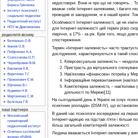
недостовірні. Вони ні про що не говорять... 
Бориса Грінченка
вважає себе Інтернет-залежними, і багато лю
Інститут психології і
проводив ні закордоном, ні в нашій країні. Т
соціальної педагогіки
Педагогічний інститут
Особливості Інтернет-залежності, це не хімі
НПУ ім.Драгоманова
для Інтернет-залежності цей термін різко ско
півріччя, а 17% - за рік. Крім того, якщо до
редколегія віснику
спостереження.
Безпалько О.В.
Іванов О.В.
Термін «Інтернет-залежність» часто трактуєть
Побірченко Н.А.
дослідження, характеризуються в такий спосіб
Сєргєєнкова О.П.
Кіберсексуальна залежність – нездола
Чернобровкін В.М.
Пристрасть до віртуального спілкуванн
Бакланов К.В.
Нав'язлива «фінансова» потреба у Мережі
Веретенко Т.Г.
Прокопович Є.М.
Інформаційне перевантаження (нав'язл
Юрченко В.І.
Комп'ютерна залежність – нав'язлива гра
Кудикіна Н.В.
діяльності по Мережі[11].
Мартиненко С.М.
На сьогоднішній день в Україні не існує псих
Бєлєнька Г.В.
психічних розладів» (DSM-IV), що встановлює
наші партнери
В даний час психологи зосереджені на першом
Московський
Інтернет-адикцію на підставі п'яти і більше 
гуманітарний
більш загальній комп'ютерній залежності:
педагогічний інститут
Освітньо-суспільний
Людина вважається Інтернет-залежним у випад
журнал «РІДНА