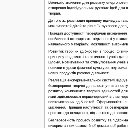
Великого значення для розвитку енергопотенц
створення індивідуальних рухових ідей для в
творця.
До того ж, реалізація принципу індивідуаліза
можливостей дітей та рівня їх рухового досв
Принцип доступності передбачав визначення 
особливості школярів як: відмінності у ставл
навчального матеріалу; можливості витримува
Розвиток творчих здібностей в процесі фізичн
принципу свідомості та активності учнів для
цілому, мотивування та стимулювання учнів д
новизни в уроки фізичної культури, підтриман
нових продуктів рухової діяльності.
Реалізація експериментальної системі відбув
безперервної творчої діяльності учнів з пос
розвитку компонентів творчих здібностей для
який здійснювався першочерговий вплив чере
психомоторних здібностей. Сформованість ен
мислення. Принцип наступності та безперервн
простого до складного, від легкого до важког
Безперервність процесу розвитку та підтрим
використанням самостійної домашньої роботи 