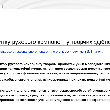
я
итку рухового компоненту творчих здібн
ільського національного педагогічного університету імені В. Гнатюка
витку рухового компоненту творчих здібностей учнів молодшого шкі
ципи та педагогічні умови, які використовувались для розвитку тв
іку в процесі фізичного виховання, а саме енергопотенціалу та пс
 засоби, енергопотенціал, психомоторика, принципи, педагогічні у
ития двигательного компоненту творческих способностей учеников
дические приемы, средства, принципы и педагогические условия, 
рования креативности учеников младшего школьного возраста в пр