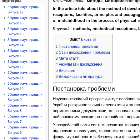
Ключевые слова:
методы, методические пр
науковцям
Збірник наук. праць. -
In the article told about the method of deve
Випуск 17
receptions, facilities, principles and pedag
Збірник наук. праць. -
of midchildhood in the process of physical e
Випуск 16
Keywords:
methods, methodical receptions, fa
Збірник наук. праць. -
Випуск 15
Зміст
[
сховати
]
Збірник наук. праць. -
Випуск 14
1
Постановка проблеми
Збірник наук. праць. -
2
Стан дослідження проблеми
Випуск 13
3
Мета статті
Збірник наук. праць. -
4
Результати дослідження
Випуск 12
5
Висновки
Збірник наук. праць. -
6
Використана література
Випуск 11
Збірник наук. праць. -
Постановка проблеми
Випуск 10
Збірник наук. праць. -
Науково-технічний прогрес диктує особливі в
Випуск 9
України розкриває значні перспективи для фо
Збірник наук. праць. -
нормативними документами, де зазначається,
Випуск 8
Збірник наук. праць. -
найповнішому розкриттю потенційних творчих
Випуск 7
У розробленій нами системі розвитку творчих
Збірник наук. праць. -
відносимо творчу уяву, творче мислення та п
Випуск 6
фізкультурної освіти забезпечувати фізичний
Збірник наук. праць. -