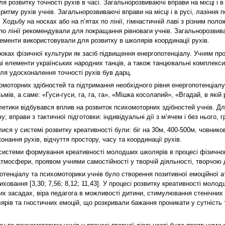
 розвитку точності рухів в часі. Загальнорозвиваючі вправи на місці і в 
тму рухів учнів. Загальнорозвиваючі вправи на місці і в русі, лазіння 
Ходьбу на носках або на п’ятах по лінії, гімнастичній лаві з різним полож
о лінії рекомендували для покращання рівноваги учнів. Загальнорозвиваю
лементи використовували для розвитку в школярів координації рухів.
ках фізичної культури як засіб підвищення енергопотенціалу. Учням проп
іші елементи українських народних танців, а також танцювальні комплекси
ля удосконалення точності рухів був дарц.
омоторних здібностей та підтримання необхідного рівня енергопотенціал
мів, а саме: «Гуси-гуси, га, га, га», «Мішка косолапий», «Вгадай, в якій 
летики відбувався вплив на розвиток психомоторних здібностей учнів. Д
 вправи з тактичної підготовки: індивідуальні дії з м’ячем і без нього, гр
ися у системі розвитку креативності були: біг на 30м, 400-500м, човник
онання рухів, відчуття простору, часу та координації рухів.
системи формування креативності молодших школярів в процесі фізично
 атмосфери, проявом учнями самостійності у творчій діяльності, творчою 
отенціалу та психомоторики учнів було створення позитивної емоційної 
вання [3,30; 7,56; 8,12; 11,43]. У процесі розвитку креативності молод
них засадах, віра педагога в можливості дитини, стимулювання стенічних е
ярів та гностичних емоцій, що розкривали бажання проникати у сутність 