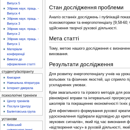
Випуск 5
Стан дослідження проблеми
Збірник наук. праць. -
Випуск 4
Аналіз останніх досліджень і публікацій пок
Збірник наук. праць. -
психомоторики та енергопотенціалу [9,58-60; 
Випуск 3
здійснення творчої рухової діяльності.
Збірник наук. праць. -
Випуск 2
Мета статті
Збірник наук. праць. -
Випуск 1
Тому, метою нашого дослідження є визначення
Матеріали
виховання.
конференції
Вимоги до
Результати дослідження
оформлення статті
студенту/аспіранту
Для розвитку енергопотенціалу учнів на уро
Книгарня
вольових та фізичних якостей, що сприяло п
Навчальна література
ускладнених умовах.
Інтернет-джерела
Крім змагального та ігрового методів для ро
психологічні тренінги
рівномірної вправи та інтервальної прогресу
Центр тренінгів
школярів та покращенню економічності їхніх р
Послуги Центру
Для ефективного формування рухової креатив
Балінтовська група
удосконалення підбирали відповідно до крит
установи
звукових сигналів», який під час виконання
Київський
«відтворення часу» в руховій діяльності, я
університет імені