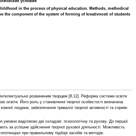
огические условия
dchildhood in the process of physical education. Methods, methodical
ve the component of the system of forming of kreativnosti of students
 інтелектуально розвиненим творцем [8,12]. Реформа системи освіти
ю освіти. Його роль у становленні творчої особистості визначена
кожної людини, забезпечення тривалої творчої активності та сприяє
я умовно виділяємо дві складові: психологічну та рухову. До першої
ають за успішне здійснення творчої рухової діяльності. Можливість
потенціал при правильному підборі засобів та методів.