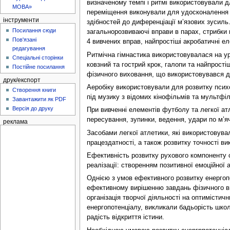
визначеному темпі і ритмі використовували для
МОВА»
переміщення виконували для удосконалення ри
інструменти
здібностей до диференціації м’язових зусиль. 
Посилання сюди
загальнорозвиваючі вправи в парах, стрибки п
Пов'язані
4 вивчених вправ, найпростіші акробатичні е
редагування
Ритмічна гімнастика використовувалася на уро
Спеціальні сторінки
ковзний та гострий крок, галопи та найпрост
Постійне посилання
фізичного виховання, що використовувався д
друк/експорт
Аеробіку використовували для розвитку псих
Створення книги
під музику з відомих кінофільмів та мультфіль
Завантажити як PDF
Версія до друку
При вивченні елементів футболу та легкої ат
пересування, зупинки, ведення, удари по м’ячу;
реклама
Засобами легкої атлетики, які використовувал
працездатності, а також розвитку точності вик
Ефективність розвитку рухового компоненту 
реалізації: створенням позитивної емоційної
Однією з умов ефективного розвитку енергоп
ефективному вирішенню завдань фізичного вихо
організація творчої діяльності на оптимістич
енергопотенціалу, викликали бадьорість школ
радість відкриття істини.