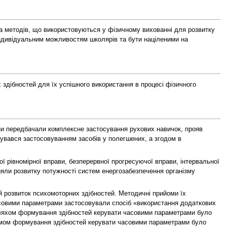
 та методів, що використовуються у фізичному вихованні для розвитку
и індивідуальним можливостям школярів та бути націленими на
 здібностей для їх успішного використання в процесі фізичного
они передбачали комплексне застосування рухових навичок, прояв
увався застосовуванням засобів у полегшених, а згодом в
ї рівномірної вправи, безперервної прогресуючої вправи, інтервальної
ияли розвитку потужності систем енергозабезпечення організму
 розвиток психомоторних здібностей. Методичні прийоми їх
асовими параметрами застосовували спосіб «використання додаткових
 шляхом формування здібностей керувати часовими параметрами було
йомом формування здібностей керувати часовими параметрами було