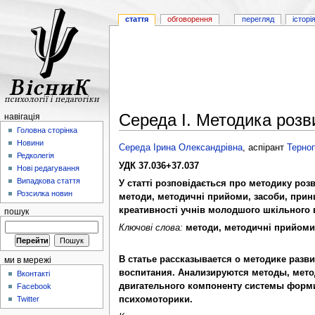
стаття
обговорення
перегляд
історі
Середа І. Методика розв
навігація
Головна сторінка
Новини
Середа Ірина Олександрівна
, аспірант
Терноп
Редколегія
УДК 37.036+37.037
Нові редагування
Випадкова стаття
У статті розповідається про методику роз
Розсилка новин
методи, методичні прийоми, засоби, прин
креативності учнів молодшого шкільного в
пошук
Ключові слова:
методи, методичні прийоми,
В статье рассказывается о методике разв
ми в мережі
воспитания. Анализируются методы, мето
Вконтакті
двигательного компоненту системы форми
Facebook
психомоторики.
Twitter