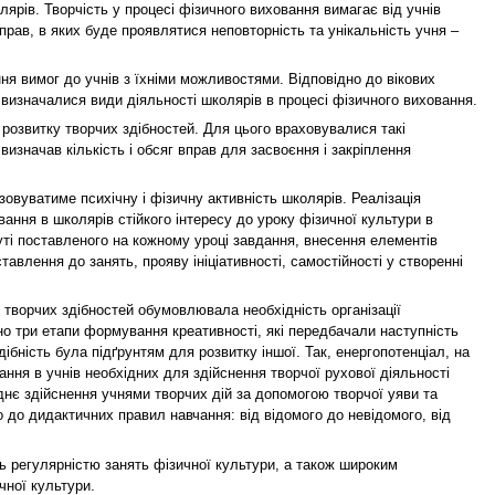
рів. Творчість у процесі фізичного виховання вимагає від учнів
рав, в яких буде проявлятися неповторність та унікальність учня –
ння вимог до учнів з їхніми можливостями. Відповідно до вікових
 визначалися види діяльності школярів в процесі фізичного виховання.
розвитку творчих здібностей. Для цього враховувалися такі
визначав кількість і обсяг вправ для засвоєння і закріплення
зовуватиме психічну і фізичну активність школярів. Реалізація
ння в школярів стійкого інтересу до уроку фізичної культури в
уті поставленого на кожному уроці завдання, внесення елементів
тавлення до занять, прояву ініціативності, самостійності у створенні
 творчих здібностей обумовлювала необхідність організації
но три етапи формування креативності, які передбачали наступність
бність була підґрунтям для розвитку іншої. Так, енергопотенціал, на
ня в учнів необхідних для здійснення творчої рухової діяльності
є здійснення учнями творчих дій за допомогою творчої уяви та
 до дидактичних правил навчання: від відомого до невідомого, від
ь регулярністю занять фізичної культури, а також широким
чної культури.