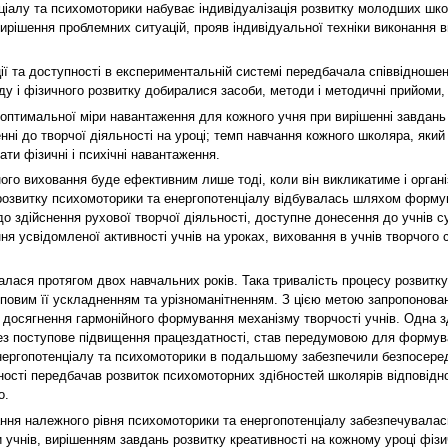
іалу та психомоторики набуває індивідуалізація розвитку молодших школя
ирішення проблемних ситуацій, прояв індивідуальної техніки виконання вп
ції та доступності в експериментальній системі передбачала співвідноше
іду і фізичного розвитку добиралися засоби, методи і методичні прийоми,
оптимальної міри навантаження для кожного учня при вирішенні завдань 
енні до творчої діяльності на уроці; темп навчання кожного школяра, який 
ти фізичні і психічні навантаження.
ого виховання буде ефективним лише тоді, коли він викликатиме і органі
 розвитку психомоторики та енергопотенціалу відбувалась шляхом формува
о здійснення рухової творчої діяльності, доступне донесення до учнів с
ня усвідомленої активності учнів на уроках, виховання в учнів творчого с
алася протягом двох навчальних років. Така тривалість процесу розвитку
туповим її ускладненням та урізноманітненням. З цією метою запропонова
 досягнення гармонійного формування механізму творчості учнів. Одна зді
з поступове підвищення працездатності, став передумовою для формуван
ергопотенціалу та психомоторики в подальшому забезпечили безпосередн
ості передбачав розвиток психомоторних здібностей школярів відповідно
о.
ання належного рівня психомоторики та енергопотенціалу забезпечувалас
учнів, вирішенням завдань розвитку креативності на кожному уроці фізи