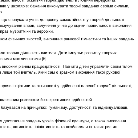
самостійності, оскільки творча діяльність людини передбачає
нню у школярів: бажання виконувати творчі завдання своїми силами,
х.
о спонукали учнів до прояву самостійності у творчій діяльності
розучування вправ, залучення учнів до оцінки правильності виконання
прав музритміки та аеробіки.
ком фізичних якостей, виконання ранкової гімнастики та інших завдань
ла творча діяльність вчителя. Дати імпульс розвитку творчих
тивними можливостями [6].
високим рівнем працездатності. Навчити дітей управляти своїм тілом
оже лише той вчитель, який сам є зразком виконання такої рухової
ояв ініціативи та активності у здійсненні власної творчої діяльності,
мплексним розвитком його креативних здібностей.
азувався на принципах: гуманізму, доступності та індивідуалізації,
ля досягнення завдань уроків фізичної культури, а також виховання
сть, активність, ініціативність та позбавляли їх таких рис як