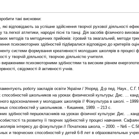
робити такі висновки:
, які відповідають за успішне здійснення творчої рухової діяльності ефе
 та легкої атлетики, народні пісні та танці. Дія засобів фізичного вихов
их методів та методичних прийомів: ігровий та змагальний, методи тре
ення психомоторних здібностей підбиралися відповідно до критеріїв оці
ненту системи формування креативності молодших школярів в процесі ф
ті у творчій діяльності, творчою діяльністю учителя.
во вираженими психомоторними здібностями та високим рівнем енергопотен
ервності, свідомості й активності учнів.
ментують роботу закладів освіти України / Упоряд. Д-р пед. Наук., С.Г. 
способностей школьников на уроках физической культуры: Дис. ... канд. 
ого вдосконалення у молодших школярів // Фізкультура в школі. – 1999.
ых способностей у школьников. - Кишинев, 1989. – 213 с.
х здібностей першокласників на уроках фізичної культури: Дис. …канд. нау
бистості та розвитку її творчих здібностей у процесі навчання. Сафаян С.
олярів інтересу до фізкультури // Початкова школа, – 2000. – №6 – С.5
ных и творческих способностей у детей 6-8 лет в образовательных учре