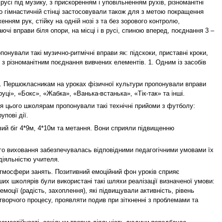
русі під музику, з прискоренням і уповільненням рухів, різноманітні
по гімнастичній стінці застосовували також для з метою покращення
енням рук, стійку на одній нозі з та без зорового контролю,
чі вправи біля опори, на місці і в русі, спиною вперед, поєднання 3 –
онували такі музично-ритмічні вправи як: підскоки, приставні кроки,
 з різноманітним поєднання вивчених елементів. 1. Одним із засобів
у. Першокласникам на уроках фізичної культури пропонували вправи
руці», «Бокс», «Жабка», «Ванька-встанька», «Тік-так» та інші.
ля цього школярам пропонували такі технічні прийоми з футболу:
упові дії.
овий біг 4*9м, 4*10м та метання. Вони сприяли підвищенню
го виховання забезпечувалась відповідними педагогічними умовами їх
діяльністю учителя.
атмосфери занять. Позитивний емоційний фон уроків сприяє
ших школярів були використані такі шляхи реалізації визначеної умови:
моції (радість, захоплення), які підвищували активність, рівень
творчого процесу, проявляти подив при зіткненні з проблемами та