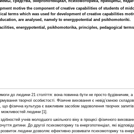
иемы, средства, энергопотенциал, психомоторика, принципы, педаг
lopment motive the component of creative capabilities of students of mi
ogical terms which was used for development of creative capabilities moti
ducation, are analysed, namely to energypotential and psikhomotoriki.
cilities, energypotential, psikhomotorika, principles, pedagogical terms
имоги до людини 21 століття: вона повинна бути не просто будівничим, а
рмування творчої особистості. Фізичне виховання є невід’ємною складово
 що фізична культура є важливим засобом задоволення творчих запитів 
 можливостей людини [1].
 здібностей учнів молодшого шкільного віку в процесі фізичного вихованн
очуття дитини. До другої психомоторику та енергопотенціал, які відповід
 розвиток людини дозволяє ефективно розвивати психомоторику та енерго