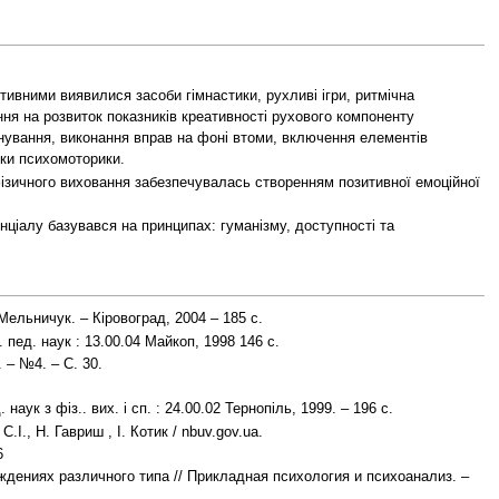
ктивними виявилися засоби гімнастики, рухливі ігри, ритмічна
ання на розвиток показників креативності рухового компоненту
нування, виконання вправ на фоні втоми, включення елементів
нки психомоторики.
ізичного виховання забезпечувалась створенням позитивної емоційної
ціалу базувався на принципах: гуманізму, доступності та
Мельничук. – Кіровоград, 2004 – 185 с.
пед. наук : 13.00.04 Майкоп, 1998 146 с.
 – №4. – С. 30.
к з фіз.. вих. і сп. : 24.00.02 Тернопіль, 1999. – 196 с.
І., Н. Гавриш , І. Котик / nbuv.gov.ua.
6
ждениях различного типа // Прикладная психология и психоанализ. –