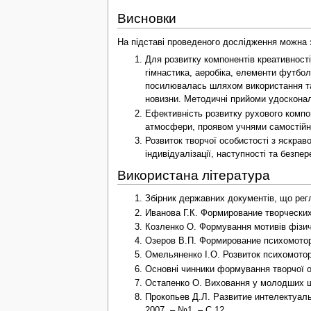
Висновки
На підставі проведеного дослідження можна з
Для розвитку компонентів креативності
гімнастика, аеробіка, елементи футболу
посилювалась шляхом використання так
новизни. Методичні прийоми удосконал
Ефективність розвитку рухового компо
атмосфери, проявом учнями самостійнос
Розвиток творчої особистості з яскра
індивідуалізації, наступності та безпер
Використана література
Збірник державних документів, що регла
Иванова Г.К. Формирование творческих 
Козленко О. Формування мотивів фізичн
Озеров В.П. Формирование психомоторн
Омельяненко І.О. Розвиток психомоторни
Основні чинники формування творчої осо
Остапенко О. Виховання у молодших шк
Прокопьев Д.Л. Развитие интелектуаль
2007. – №1. – С.12.