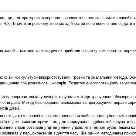
азав, що в літературних джерелах пропонується велика кількість засобів
6; 4;2]. В системі розвитку творчих здібностей вони повинні відповідат
 засобів, методів та методичних прийомів розвитку компонентів творчих
ках фізичної культури використовували ігровий та змагальний методи. В
ідвищенню працездатності школярів. Розвиток енергопотенціалу забезпеч
звитку енергопотенціалу використовували методи тренування: безперервно
ючої вправи. Метод безперервної рівномірної та прогресуючої вправи спр
ухів дітей.
ності учнів у процесі фізичного виховання здійснювали цілеспрямований
еріїв оцінки психомоторики. Так, для формування здібностей керувати ч
 фізичних вправ розвивав у дітей уміння управляти темпом рухів. Іншим
кий розвивав у першокласників відчуття часу. Ще одним методичним при