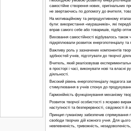
Необхідною умовою розвитку енергрпотенціалу
самостійне створення нових, оригінальних пр
не звертаючись по допомогу до вчителя, товар
На мотиваційному та репродуктивному етапах
були: використання «мурашників», які передб
вправ самого себе або товаришів, підбір опт
Виховання самостійності відбувалось також ч
підкріплювали розвиток енергопотенціалу та
Важливу роль у зазначених компонентів творч
здібностей учнів, підготувати до творчої ді
Вчитель, який реалізовував експериментальн
в просторі і часі, виконувати нові та власні 
діяльності.
Високий рівень енергопотенціалу педагога заб
стимулювання в учнів спонук до продукування
Гармонійність функціонування механізму твор
Розвиток творчої особистості з яскраво вира
наступності та безперервності, свідомості й а
Принцип гуманізму забезпечив спрямування пе
свободи творчих дій кожного учня. Для цього 
невпевненість, тривожність, незадоволеність,