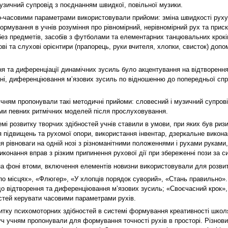
музичний супровід з поєднанням швидкої, повільної музики.
-часовими параметрами використовували прийоми: зміна швидкості руху, 
рмування в учнів розуміння про рівномірний, нерівномірний рух та приск
без предметів, засобів з футболами та елементарних танцювальних крок
ві та слухові орієнтири (прапорець, руки вчителя, хлопки, свисток) доп
ня та диференціації динамічних зусиль було акцентування на відтворенн
ані, диференціювання м’язових зусиль по відношенню до попередньої спр
чням пропонували такі методичні прийоми: словесний і музичний супрові
ями певних ритмічних моделей після прослуховування.
емі розвитку творчих здібностей учнів ставили в умови, при яких був ризи
 підвищень та рухомої опори, використання інвентар, дзеркальне викон
 рівноваги на одній нозі з різноманітними положеннями і рухами руками,
виконання вправ з різким припинення рухової дії при збереженні пози за с
на фоні втоми, включення елементів новизни використовували для розвит
о місцях», «Флюгер», «У хлопців порядок суворий», «Стань правильно». 
до відтворення та диференціювання м’язових зусиль; «Своєчасний крок»,
стей керувати часовими параметрами рухів.
тку психомоторних здібностей в системі формування креативності школярі
ч учням пропонували для формування точності рухів в просторі. Різновид