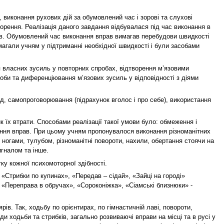
виконання рухових дій за обумовлений час і зорові та слухові
орення. Реалізація даного завдання відбувалася під час виконання в
ів. Обумовлений час виконання вправ вимагав перебудови швидкості
омагали учням у підтриманні необхідної швидкості і були засобами
я власних зусиль у повторних спробах, відтворення м’язовими
оби та диференціювання м’язових зусиль у відповідності з діями
д, самопроговорювання (підрахунок вголос і про себе), використання
к їх втрати. Способами реалізації такої умови було: обмеження і
ання вправ. При цьому учням пропонувалося виконання різноманітних
 ногами, тулубом, різноманітні повороти, нахили, обертання стоячи на
игналом та інше.
ку кожної психомоторної здібності.
«Стрибки по купинах», «Передав – сідай», «Зайці на городі»
 «Переправа в обручах», «Сороконіжка», «Сіамські близнюки» -
в. Так, ходьбу по орієнтирах, по гімнастичній лаві, повороти,
и ходьби та стрибків, загально розвиваючі вправи на місці та в русі у