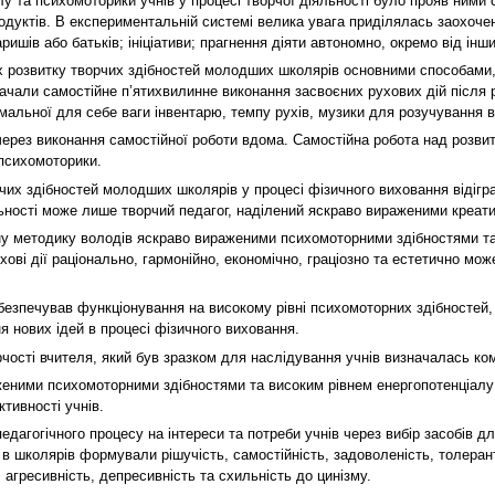
 та психомоторики учнів у процесі творчої діяльності було прояв ними 
одуктів. В експериментальній системі велика увага приділялась заохоче
ишів або батьків; ініціативи; прагнення діяти автономно, окремо від інши
 розвитку творчих здібностей молодших школярів основними способами, щ
ачали самостійне п’ятихвилинне виконання засвоєних рухових дій після 
имальної для себе ваги інвентарю, темпу рухів, музики для розучування в
ерез виконання самостійної роботи вдома. Самостійна робота над розвит
 психомоторики.
их здібностей молодших школярів у процесі фізичного виховання відігра
яльності може лише творчий педагог, наділений яскраво вираженими креа
у методику володів яскраво вираженими психомоторними здібностями та 
рухові дії раціонально, гармонійно, економічно, граціозно та естетично м
езпечував функціонування на високому рівні психомоторних здібностей, пр
 нових ідей в процесі фізичного виховання.
чості вчителя, який був зразком для наслідування учнів визначалась ко
женими психомоторними здібностями та високим рівнем енергопотенціалу б
ктивності учнів.
дагогічного процесу на інтереси та потреби учнів через вибір засобів д
в школярів формували рішучість, самостійність, задоволеність, толерантні
 агресивність, депресивність та схильність до цинізму.