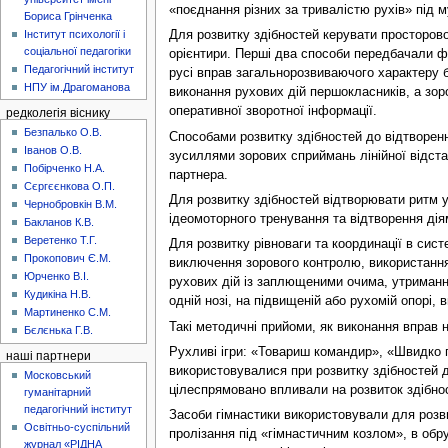
«поєднання різних за тривалістю рухів» під 
Бориса Грінченка
Інститут психології і
Для розвитку здібностей керувати просторово
соціальної педагогіки
орієнтири. Перші два способи передбачали фо
Педагогічний інститут
русі вправ загальнорозвиваючого характеру 
НПУ ім.Драгоманова
виконання рухових дій першокласників, а зоро
оперативної зворотної інформації.
редколегія віснику
Безпалько О.В.
Способами розвитку здібностей до відтворен
Іванов О.В.
зусиллями зорових сприймань лінійної відст
Побірченко Н.А.
партнера.
Сєргєєнкова О.П.
Для розвитку здібностей відтворювати ритм у
Чернобровкін В.М.
ідеомоторного тренування та відтворення ді
Бакланов К.В.
Веретенко Т.Г.
Для розвитку рівноваги та координації в сист
Прокопович Є.М.
виключення зорового контролю, використання
Юрченко В.І.
рухових дій із заплющеними очима, утримання
Кудикіна Н.В.
одній нозі, на підвищеній або рухомій опорі, 
Мартиненко С.М.
Такі методичні прийоми, як виконання вправ 
Бєлєнька Г.В.
Рухливі ігри: «Товариш командир», «Швидко п
наші партнери
використовувалися при розвитку здібностей 
Московський
цілеспрямовано впливали на розвиток здібно
гуманітарний
педагогічний інститут
Засоби гімнастики використовували для розви
Освітньо-суспільний
пролізання під «гімнастичним козлом», в обру
журнал «РІДНА