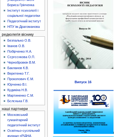
Бориса Грінченка
Інститут психології і
соціальної педагогіки
Педагогічний інститут
НПУ ім.Драгоманова
редколегія віснику
Безпалько О.В.
Іванов О.В.
Побірченко Н.А.
Сєргєєнкова О.П.
Чернобровкін В.М.
Бакланов К.В.
Веретенко Т.Г.
Прокопович Є.М.
Випуск 16
Юрченко В.І.
Кудикіна Н.В.
Мартиненко С.М.
Бєлєнька Г.В.
наші партнери
Московський
гуманітарний
педагогічний інститут
Освітньо-суспільний
журнал «РІДНА