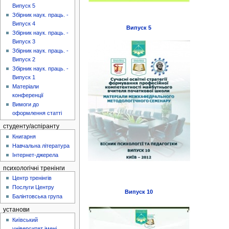
Випуск 5
Збірник наук. праць. -
Випуск 4
Випуск 5
Збірник наук. праць. -
Випуск 3
Збірник наук. праць. -
Випуск 2
Збірник наук. праць. -
Випуск 1
Матеріали
конференції
Вимоги до
оформлення статті
студенту/аспіранту
Книгарня
Навчальна література
Інтернет-джерела
психологічні тренінги
Центр тренінгів
Послуги Центру
Випуск 10
Балінтовська група
установи
Київський
університет імені