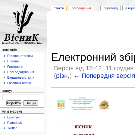
стаття
обговорення
перегляд
історі
навігація
Електронний збі
Головна сторінка
Новини
Версія від 15:42, 11 грудн
Редколегія
Нові редагування
(
різн.
)
← Попередня версі
Випадкова стаття
Розсилка новин
пошук
ми в мережі
Вконтакті
Facebook
Twitter