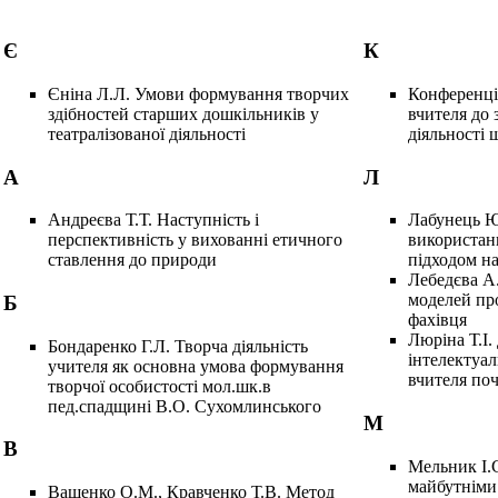
Є
К
Єніна Л.Л. Умови формування творчих
Конференці
здібностей старших дошкільників у
вчителя до 
театралізованої діяльності
діяльності 
А
Л
Андреєва Т.Т. Наступність і
Лабунець Ю
перспективність у вихованні етичного
використан
ставлення до природи
підходом на
Лебедєва А.
моделей пр
Б
фахівця
Люріна Т.І
Бондаренко Г.Л. Творча діяльність
інтелектуа
учителя як основна умова формування
вчителя по
творчої особистості мол.шк.в
пед.спадщині В.О. Сухомлинського
М
В
Мельник І.
майбутніми
Ващенко О.М., Кравченко Т.В. Метод