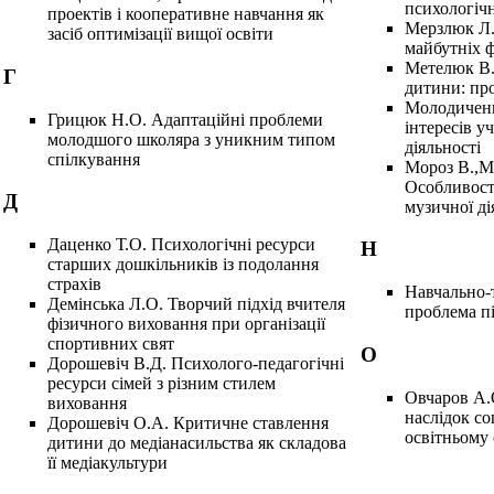
психологіч
проектів і кооперативне навчання як
Мерзлюк Л.
засіб оптимізації вищої освіти
майбутніх ф
Метелюк В.І
Г
дитини: пр
Молодиченк
Грицюк Н.О. Адаптаційні проблеми
інтересів у
молодшого школяра з уникним типом
діяльності
спілкування
Мороз В.,М
Особливост
Д
музичної ді
Даценко Т.О. Психологічні ресурси
Н
старших дошкільників із подолання
страхів
Навчально-
Демінська Л.О. Творчий підхід вчителя
проблема п
фізичного виховання при організації
спортивних свят
О
Дорошевіч В.Д. Психолого-педагогічні
ресурси сімей з різним стилем
Овчаров А.
виховання
наслідок со
Дорошевіч О.А. Критичне ставлення
освітньому
дитини до медіанасильства як складова
її медіакультури