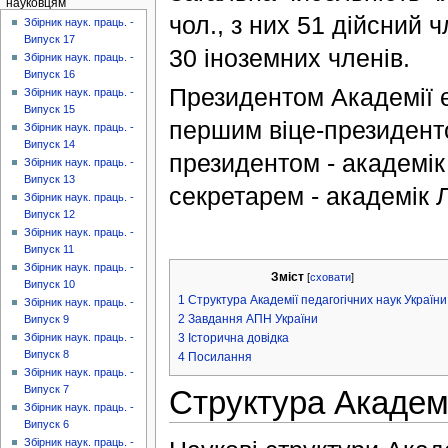
науковцям
чол., з них 51 дійсний 
Збірник наук. праць. -
Випуск 17
30 іноземних членів.
Збірник наук. праць. -
Випуск 16
Президентом Академії є
Збірник наук. праць. -
Випуск 15
першим віце-президенто
Збірник наук. праць. -
Випуск 14
президентом - академік
Збірник наук. праць. -
Випуск 13
секретарем - академік 
Збірник наук. праць. -
Випуск 12
Збірник наук. праць. -
Випуск 11
Збірник наук. праць. -
Зміст
[
сховати
]
Випуск 10
1
Структура Академії педагогічних наук України
Збірник наук. праць. -
2
Завдання АПН України
Випуск 9
3
Історична довідка
Збірник наук. праць. -
Випуск 8
4
Посилання
Збірник наук. праць. -
Випуск 7
Структура Академі
Збірник наук. праць. -
Випуск 6
Збірник наук. праць. -