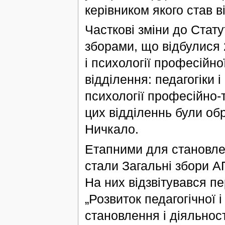
керівником якого став в
Часткові зміни до Стат
зборами, що відбулися 2
і психології професійно
відділення: педагогіки і
психології професійно-
цих відділеннь були обр
Ничкало.
Етапними для становлен
стали Загальні збори А
На них відзвітувався п
„Розвиток педагогічної і
становлення і діяльнос