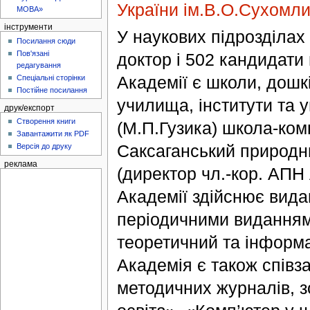
України ім.В.О.Сухомли
МОВА»
інструменти
У наукових підрозділах
Посилання сюди
Пов'язані
доктор і 502 кандидат
редагування
Академії є школи, дошкі
Спеціальні сторінки
Постійне посилання
училища, інститути та 
друк/експорт
Створення книги
(М.П.Гузика) школа-ко
Завантажити як PDF
Саксаганський природни
Версія до друку
реклама
(директор чл.-кор. АПН 
Академії здійснює вид
періодичними виданнями
теоретичний та інформа
Академія є також співз
методичних журналів, з