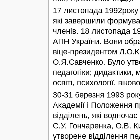
17 листопада 1992року 
які завершили формуван
членів. 18 листопада 1
АПН України. Вони обр
віце-президентом Л.О.
О.Я.Савченко. Було утво
педагогіки; дидактики, 
освіті, психології, віков
30-31 березня 1993 рок
Академії і Положення пр
відділень, які водночас
С.У. Гончаренка, О.В. К
утворене відділення пед