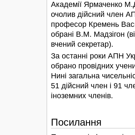
Академії Ярмаченко М.Д
очолив дійсний член АП
професор Кремень Васи
обрані В.М. Мадзігон (
вчений секретар).
За останні роки АПН Укр
обрано провідних учени
Нині загальна чисельні
51 дійсний член і 91 чл
іноземних членів.
Посилання