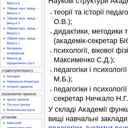
Наукові структури Акаде
Випуск 5
Збірник наук. праць. -
теорії та історії педа
Випуск 4
Збірник наук. праць. -
О.В.);
Випуск 3
Збірник наук. праць. -
дидактики, методики т
Випуск 2
(академік-секретар Біб
Збірник наук. праць. -
Випуск 1
психології, вікової фі
Матеріали
конференції
Максименко С.Д.);
Вимоги до
оформлення статті
педагогіки і психолог
студенту/аспіранту
Книгарня
М.Б.);
Навчальна література
педагогіки і психологі
Інтернет-джерела
психологічні тренінги
секретар Ничкало Н.Г.
Центр тренінгів
Послуги Центру
У складі Академії функц
Балінтовська група
вищі навчальні заклади
установи
Київський
педагогіки
,
Інститут пси
університет імені