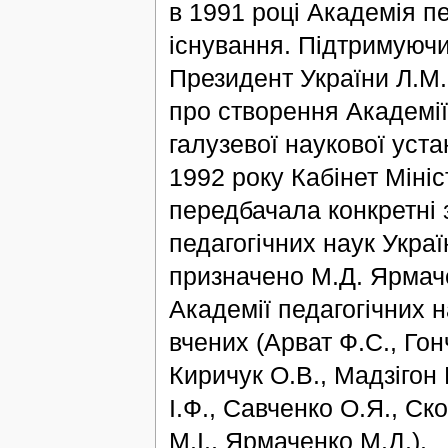
в 1991 році Академія п
існування. Підтримуючи
Президент України Л.М.
про створення Академії
галузевої наукової уст
1992 року Кабінет Мініс
передбачала конкретні
педагогічних наук Укра
призначено М.Д. Ярмач
Академії педагогічних н
вчених (Арват Ф.С., Гон
Киричук О.В., Мадзігон 
І.Ф., Савченко О.Я., Ско
М.І., Ярмаченко М.Д.).