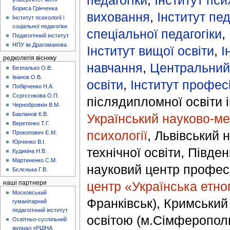
Бориса Грінченка
виховання
,
Інститут пед
Інститут психології і
соціальної педагогіки
спеціальної педагогіки
,
Педагогічний інститут
НПУ ім.Драгоманова
Інститут вищої освіти
,
І
редколегія віснику
навчання
,
Центральний 
Безпалько О.В.
Іванов О.В.
освіти
,
Інститут професі
Побірченко Н.А.
Сєргєєнкова О.П.
післядипломної освіти 
Чернобровкін В.М.
Бакланов К.В.
Український науково-ме
Веретенко Т.Г.
психології
, Львівський 
Прокопович Є.М.
Юрченко В.І.
технічної освіти, Півде
Кудикіна Н.В.
Мартиненко С.М.
науковий центр професі
Бєлєнька Г.В.
центр «Українська етно
наші партнери
Московський
Франківськ), Кримський
гуманітарний
педагогічний інститут
освітою (м.Сімферопол
Освітньо-суспільний
журнал «РІДНА