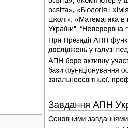
освіта», «Комп’ютер у ш
освіта», «Біологія і хім
школі», «Математика в 
України”, “Неперервна п
При Президії АПН функц
досліджень у галузі педа
АПН бере активну участ
бази функціонування ос
загальноосвітньої, проф
Завдання АПН Ук
Основними завданнями А