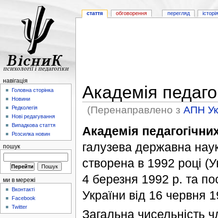
стаття
обговорення
перегляд
історі
навігація
Академія педаго
Головна сторінка
Новини
(Перенаправлено з
АПН Ук
Редколегія
Нові редагування
Випадкова стаття
Академія педагогічних
Розсилка новин
галузева державна нау
пошук
створена в 1992 році (У
4 березня 1992 р. та по
ми в мережі
Вконтакті
України від 16 червня 19
Facebook
Twitter
Загальна чисельність ч