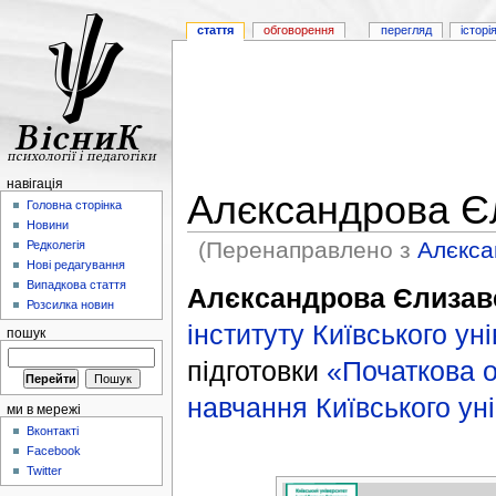
стаття
обговорення
перегляд
історі
навігація
Алєксандрова Єл
Головна сторінка
Новини
(Перенаправлено з
Алєкса
Редколегія
Нові редагування
Випадкова стаття
Алєксандрова Єлизаве
Розсилка новин
інституту
Київського ун
пошук
підготовки
«Початкова о
навчання
Київського ун
ми в мережі
Вконтакті
Facebook
Twitter