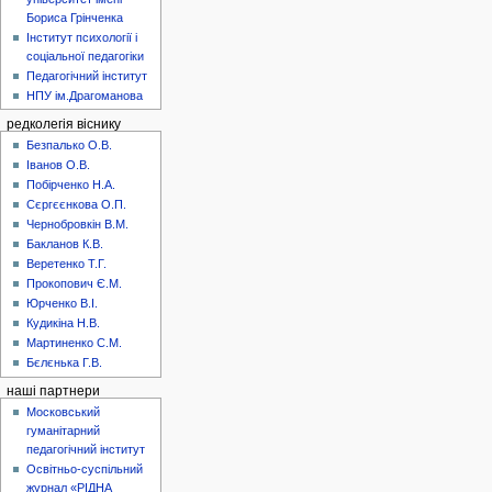
Бориса Грінченка
Інститут психології і
соціальної педагогіки
Педагогічний інститут
НПУ ім.Драгоманова
редколегія віснику
Безпалько О.В.
Іванов О.В.
Побірченко Н.А.
Сєргєєнкова О.П.
Чернобровкін В.М.
Бакланов К.В.
Веретенко Т.Г.
Прокопович Є.М.
Юрченко В.І.
Кудикіна Н.В.
Мартиненко С.М.
Бєлєнька Г.В.
наші партнери
Московський
гуманітарний
педагогічний інститут
Освітньо-суспільний
журнал «РІДНА