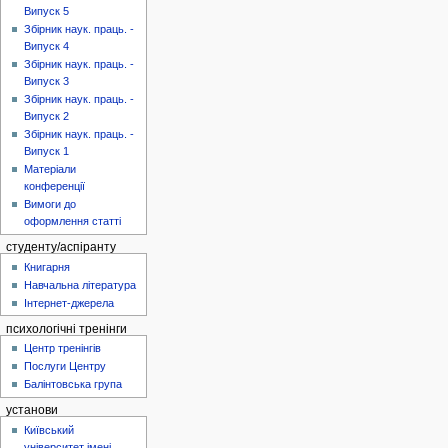
Випуск 5
Збірник наук. праць. -
Випуск 4
Збірник наук. праць. -
Випуск 3
Збірник наук. праць. -
Випуск 2
Збірник наук. праць. -
Випуск 1
Матеріали
конференції
Вимоги до
оформлення статті
студенту/аспіранту
Книгарня
Навчальна література
Інтернет-джерела
психологічні тренінги
Центр тренінгів
Послуги Центру
Балінтовська група
установи
Київський
університет імені