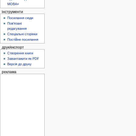
МОВА»
інструменти
Посилання сюди
Пов'язані
редагування
Спеціальні сторінки
Постійне посилання
друк/експорт
Створення книги
Завантажити як PDF
Версія до друку
реклама