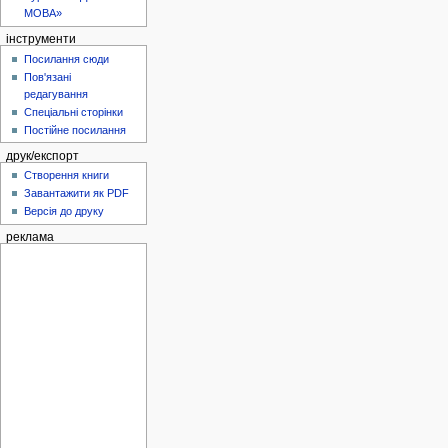
МОВА»
інструменти
Посилання сюди
Пов'язані
редагування
Спеціальні сторінки
Постійне посилання
друк/експорт
Створення книги
Завантажити як PDF
Версія до друку
реклама