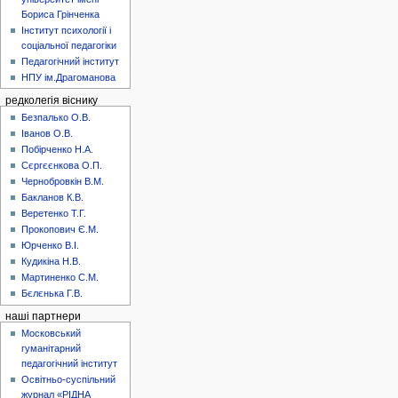
Бориса Грінченка
Інститут психології і
соціальної педагогіки
Педагогічний інститут
НПУ ім.Драгоманова
редколегія віснику
Безпалько О.В.
Іванов О.В.
Побірченко Н.А.
Сєргєєнкова О.П.
Чернобровкін В.М.
Бакланов К.В.
Веретенко Т.Г.
Прокопович Є.М.
Юрченко В.І.
Кудикіна Н.В.
Мартиненко С.М.
Бєлєнька Г.В.
наші партнери
Московський
гуманітарний
педагогічний інститут
Освітньо-суспільний
журнал «РІДНА