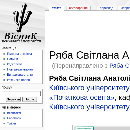
стаття
обговорення
перегляд
історі
навігація
Ряба Світлана А
Головна сторінка
Новини
(Перенаправлено з
Ряба С
Редколегія
Нові редагування
Випадкова стаття
Ряба Світлана Анатол
Розсилка новин
Київського університету
пошук
«Початкова освіта»
, к
Київського університету
ми в мережі
Вконтакті
Facebook
Twitter