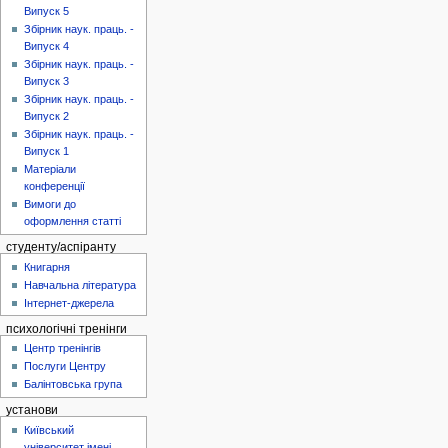
Випуск 5
Збірник наук. праць. -
Випуск 4
Збірник наук. праць. -
Випуск 3
Збірник наук. праць. -
Випуск 2
Збірник наук. праць. -
Випуск 1
Матеріали
конференції
Вимоги до
оформлення статті
студенту/аспіранту
Книгарня
Навчальна література
Інтернет-джерела
психологічні тренінги
Центр тренінгів
Послуги Центру
Балінтовська група
установи
Київський
університет імені