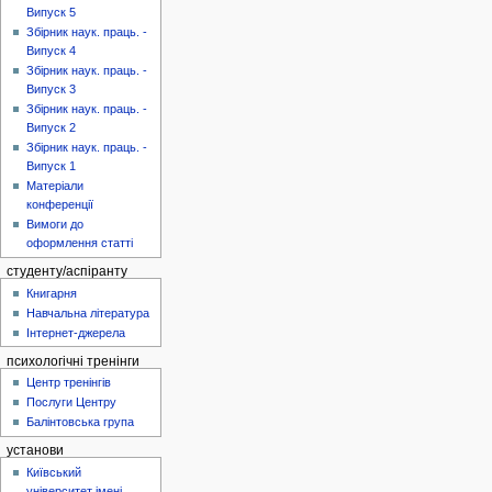
Випуск 5
Збірник наук. праць. -
Випуск 4
Збірник наук. праць. -
Випуск 3
Збірник наук. праць. -
Випуск 2
Збірник наук. праць. -
Випуск 1
Матеріали
конференції
Вимоги до
оформлення статті
студенту/аспіранту
Книгарня
Навчальна література
Інтернет-джерела
психологічні тренінги
Центр тренінгів
Послуги Центру
Балінтовська група
установи
Київський
університет імені