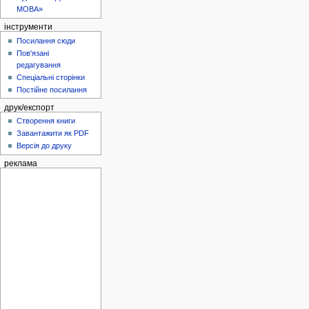
МОВА»
інструменти
Посилання сюди
Пов'язані
редагування
Спеціальні сторінки
Постійне посилання
друк/експорт
Створення книги
Завантажити як PDF
Версія до друку
реклама