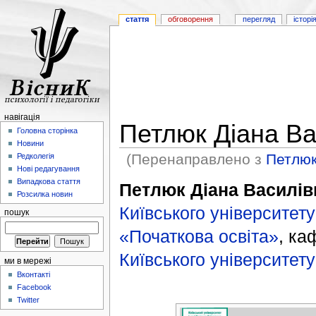
стаття
обговорення
перегляд
історі
навігація
Петлюк Діана Ва
Головна сторінка
Новини
(Перенаправлено з
Петлюк
Редколегія
Нові редагування
Випадкова стаття
Петлюк Діана Василів
Розсилка новин
Київського університету
пошук
«Початкова освіта»
, к
Київського університету
ми в мережі
Вконтакті
Facebook
Twitter