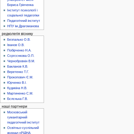
Бориса Грінченка
Інститут психології і
соціальної педагогіки
Педагогічний інститут
НПУ ім.Драгоманова
редколегія віснику
Безпалько О.В.
Іванов О.В.
Побірченко Н.А.
Сєргєєнкова О.П.
Чернобровкін В.М.
Бакланов К.В.
Веретенко Т.Г.
Прокопович Є.М.
Юрченко В.І.
Кудикіна Н.В.
Мартиненко С.М.
Бєлєнька Г.В.
наші партнери
Московський
гуманітарний
педагогічний інститут
Освітньо-суспільний
журнал «РІДНА