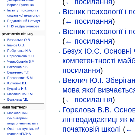
(
← посилання
)
Бориса Грінченка
Вісник психології і п
Інститут психології і
соціальної педагогіки
(
← посилання
)
Педагогічний інститут
НПУ ім.Драгоманова
Вісник психології і п
редколегія віснику
(
← посилання
)
Безпалько О.В.
Іванов О.В.
Безух Ю.С. Основні 
Побірченко Н.А.
Сєргєєнкова О.П.
компетентності майб
Чернобровкін В.М.
Бакланов К.В.
посилання
)
Веретенко Т.Г.
Прокопович Є.М.
Веклич Ю.І. Зберіган
Юрченко В.І.
мова якої вивчається
Кудикіна Н.В.
Мартиненко С.М.
(
← посилання
)
Бєлєнька Г.В.
наші партнери
Горєлова В.В. Основн
Московський
лінгводидактиці як 
гуманітарний
педагогічний інститут
початковій школі
(
← 
Освітньо-суспільний
журнал «РІДНА