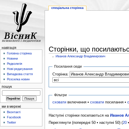
спеціальна сторінка
Сторінки, що посилають
навігація
Головна сторінка
←
Иванов Александр Владимирович
Новини
Редколегія
Посилання сюди
Нові редагування
Сторінка:
Випадкова стаття
Розсилка новин
пошук
Фільтри
сховати
включення •
сховати
посилання •
ми в мережі
Вконтакті
Наступні сторінки посилаються на
Иванов А
Facebook
Переглянути (попередні 50 • наступні 50) (
20
Twitter