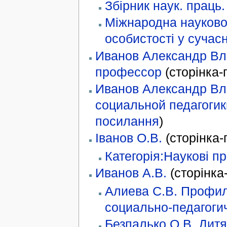
Збірник наук. праць.
Міжнародна науково
особистості у сучасн
Иванов Александр Вла
профессор
(сторінка
Иванов Александр В
социальной педагогик
посилання
)
Іванов О.В.
(сторінка
Категорія:Наукові пр
Иванов А.В.
(сторінк
Алиева С.В. Профил
социально-педагоги
Безпалько О.В. Дитяч