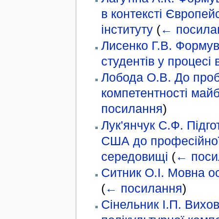
в контексті Європейс
інституту
(
← посила
Лисенко Г.В. Формув
студентів у процесі
Лобода О.В. До про
компетентності майб
посилання
)
Лук'янчук С.Ф. Підго
США до професійної
середовищі
(
← поси
Ситник О.І. Мовна ос
(
← посилання
)
Сінельник І.П. Вихо