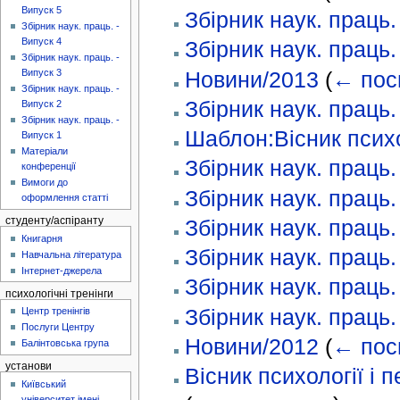
Випуск 5
Збірник наук. праць.
Збірник наук. праць. -
Випуск 4
Збірник наук. праць.
Збірник наук. праць. -
Випуск 3
Новини/2013
(
← пос
Збірник наук. праць. -
Збірник наук. праць.
Випуск 2
Збірник наук. праць. -
Шаблон:Вісник психол
Випуск 1
Матеріали
Збірник наук. праць.
конференції
Вимоги до
Збірник наук. праць.
оформлення статті
студенту/аспіранту
Збірник наук. праць.
Книгарня
Збірник наук. праць.
Навчальна література
Інтернет-джерела
Збірник наук. праць.
психологічні тренінги
Збірник наук. праць.
Центр тренінгів
Послуги Центру
Новини/2012
(
← пос
Балінтовська група
установи
Вісник психології і п
Київський
університет імені