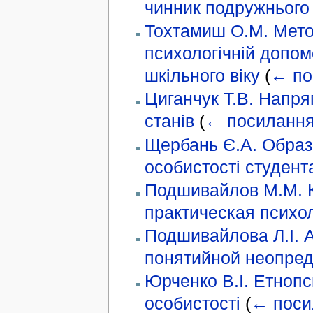
чинник подружнього
Тохтамиш О.М. Метод
психологічній допом
шкільного віку
(
← по
Циганчук Т.В. Напря
станів
(
← посиланн
Щербань Є.А. Образ 
особистості студент
Подшивайлов М.М. К
практическая психо
Подшивайлова Л.І. 
понятийной неопред
Юрченко В.І. Етнопс
особистості
(
← поси