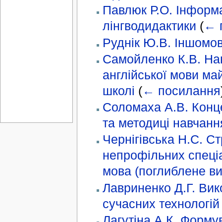
Павлюк Р.О. Інформа
лінгводидактики
(
← 
Руднік Ю.В. Іншомов
Самойленко К.В. Нав
англійської мови май
школі
(
← посилання
Соломаха А.В. Конце
та методиці навчанн
Чернігівська Н.С. Cт
непрофільних спеціа
мова (поглиблене ви
Лавриненко Д.Г. Вик
сучасних технологій
Лагутіна А.К. Формув