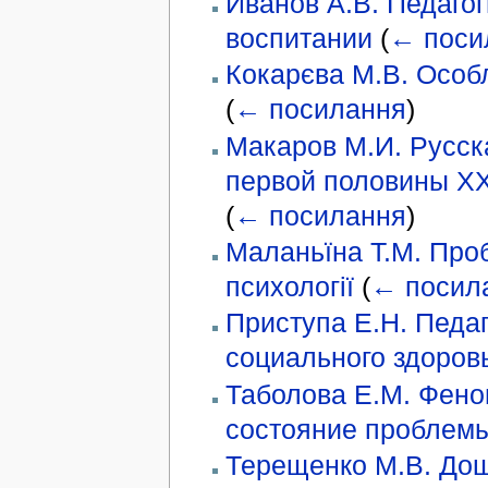
Иванов А.В. Педаго
воспитании
(
← поси
Кокарєва М.В. Особл
(
← посилання
)
Макаров М.И. Русск
первой половины XX
(
← посилання
)
Маланьїна Т.М. Проб
психології
(
← посил
Приступа Е.Н. Педа
социального здоров
Таболова Е.М. Фено
состояние проблемы
Терещенко М.В. Дош