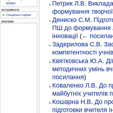
Петрик Л.В. Виклада
МОВА»
формування творчої 
інструменти
Спеціальні сторінки
Дениско С.М. Підгот
реклама
ПШ до формування ле
інновації
(
← посила
Задерилова С.В. За
компетентності учні
Квятковська Ю.А. Дії
методичних умінь вч
посилання
)
Коваленко Л.В. До п
майбутніх учителів 
Кошарна Н.В. До про
підготовки вчителя 