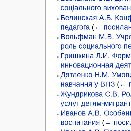
соціального вихова
Белинская А.Б. Кон
педагога
(
← посила
Вольфман М.В. Учре
роль социального пе
Гришкина Л.И. Форм
инновационная дея
Дятленко Н.М. Умови
навчання у ВНЗ
(
← 
Жундрикова С.В. Ро
услуг детям-мигран
Иванов А.В. Особен
воспитания
(
← поси