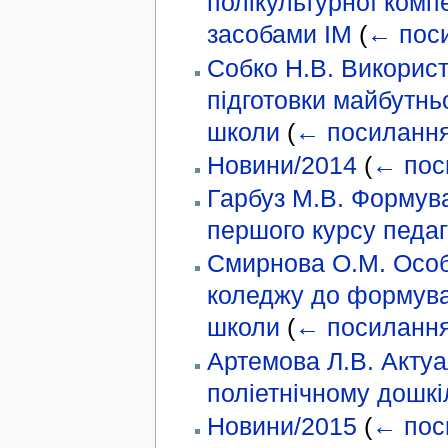
полікультурної комп
засобами ІМ
(
← пос
Собко Н.В. Використ
підготовки майбутнь
школи
(
← посиланн
Новини/2014
(
← пос
Гарбуз М.В. Формува
першого курсу педаг
Смирнова О.М. Особл
коледжу до формуван
школи
(
← посиланн
Артемова Л.В. Актуа
поліетнічному дошк
Новини/2015
(
← пос