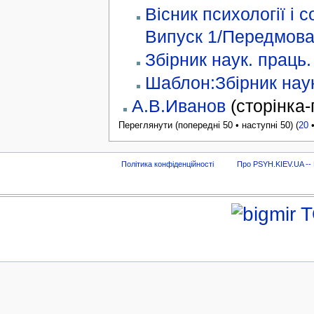
Вісник психології і с
Випуск 1/Передмов
Збірник наук. праць.
Шаблон:Збірник наук
А.В.Иванов
(сторінка
Переглянути (попередні 50 • наступні 50) (
20
Політика конфіденційності
Про PSYH.KIEV.UA -- В